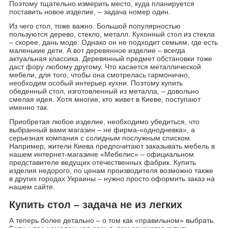
Поэтому тщательно измерить место, куда планируется
поставить новое изделие, – задача номер один.
Из чего стол, тоже важно. Большой популярностью
пользуются дерево, стекло, металл. Кухонный стол из стекла
– скорее, дань моде. Однако он не подходит семьям, где есть
маленькие дети. А вот деревянное изделие – всегда
актуальная классика. Деревянный предмет обстановки тоже
даст фору любому другому. Что касается металлической
мебели, для того, чтобы она смотрелась гармонично,
необходим особый интерьер кухни. Поэтому купить
обеденный стол, изготовленный из металла, – довольно
смелая идея. Хотя многие, кто живет в Киеве, поступают
именно так.
Приобретая любое изделие, необходимо убедиться, что
выбранный вами магазин – не фирма-«однодневка», а
серьезная компания с солидным послужным списком.
Например, жители Киева предпочитают заказывать мебель в
нашем интернет-магазине «Мебелис» – официальном
представителе ведущих отечественных фабрик. Купить
изделия недорого, по ценам производителя возможно также
в других городах Украины – нужно просто оформить заказ на
нашем сайте.
Купить стол – задача не из легких
А теперь более детально – о том как «правильном» выбрать.