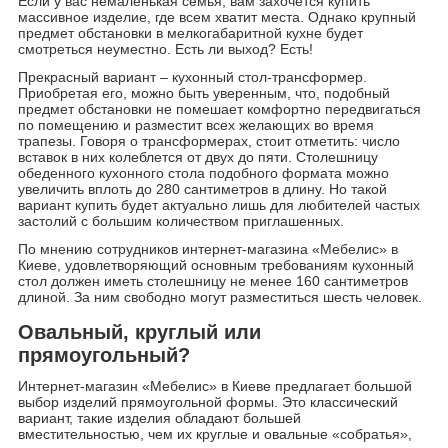
Если у вас немаленькая семья, вам захочется купить
массивное изделие, где всем хватит места. Однако крупный
предмет обстановки в мелкогабаритной кухне будет
смотреться неуместно. Есть ли выход? Есть!
Прекрасный вариант – кухонный стол-трансформер.
Приобретая его, можно быть уверенным, что, подобный
предмет обстановки не помешает комфортно передвигаться
по помещению и разместит всех желающих во время
трапезы. Говоря о трансформерах, стоит отметить: число
вставок в них колеблется от двух до пяти. Столешницу
обеденного кухонного стола подобного формата можно
увеличить вплоть до 280 сантиметров в длину. Но такой
вариант купить будет актуально лишь для любителей частых
застолий с большим количеством приглашенных.
По мнению сотрудников интернет-магазина «Мебелис» в
Киеве, удовлетворяющий основным требованиям кухонный
стол должен иметь столешницу не менее 160 сантиметров
длиной. За ним свободно могут разместиться шесть человек.
Овальный, круглый или
прямоугольный?
Интернет-магазин «Мебелис» в Киеве предлагает большой
выбор изделий прямоугольной формы. Это классический
вариант, такие изделия обладают большей
вместительностью, чем их круглые и овальные «собратья»,