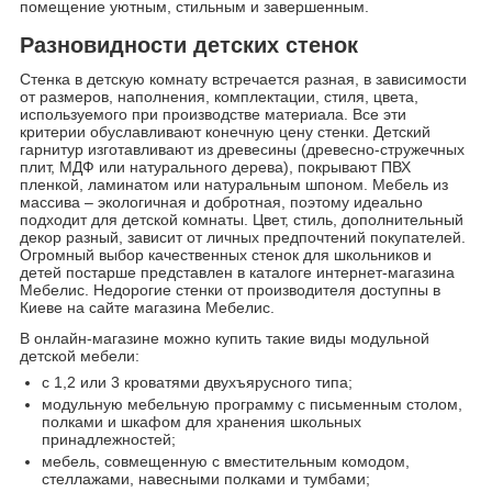
помещение уютным, стильным и завершенным.
Разновидности детских стенок
Стенка в детскую комнату встречается разная, в зависимости
от размеров, наполнения, комплектации, стиля, цвета,
используемого при производстве материала. Все эти
критерии обуславливают конечную цену стенки. Детский
гарнитур изготавливают из древесины (древесно-стружечных
плит, МДФ или натурального дерева), покрывают ПВХ
пленкой, ламинатом или натуральным шпоном. Мебель из
массива – экологичная и добротная, поэтому идеально
подходит для детской комнаты. Цвет, стиль, дополнительный
декор разный, зависит от личных предпочтений покупателей.
Огромный выбор качественных стенок для школьников и
детей постарше представлен в каталоге интернет-магазина
Мебелис. Недорогие стенки от производителя доступны в
Киеве на сайте магазина Мебелис.
В онлайн-магазине можно купить такие виды модульной
детской мебели:
с 1,2 или 3 кроватями двухъярусного типа;
модульную мебельную программу с письменным столом,
полками и шкафом для хранения школьных
принадлежностей;
мебель, совмещенную с вместительным комодом,
стеллажами, навесными полками и тумбами;