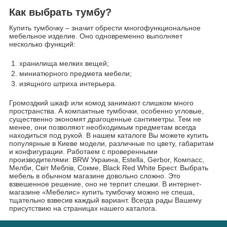
Как выбрать тумбу?
Купить тумбочку – значит обрести многофункциональное
мебельное изделие. Оно одновременно выполняет
несколько функций:
хранилища мелких вещей;
миниатюрного предмета мебели;
изящного штриха интерьера.
Громоздкий шкаф или комод занимают слишком много
пространства. А компактные тумбочки, особенно угловые,
существенно экономят драгоценные сантиметры. Тем не
менее, они позволяют необходимым предметам всегда
находиться под рукой. В нашем каталоге Вы можете купить
популярные в Киеве модели, различные по цвету, габаритам
и конфигурации. Работаем с проверенными
производителями: BRW Украина, Estella, Gerbor, Компасс,
Мелби, Світ Меблів, Сокме, Black Red White Брест. Выбрать
мебель в обычном магазине довольно сложно. Это
взвешенное решение, оно не терпит спешки. В интернет-
магазине «Мебелис» купить тумбочку можно не спеша,
тщательно взвесив каждый вариант. Всегда рады Вашему
присутствию на страницах нашего каталога.