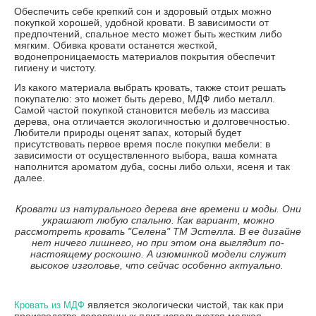
Обеспечить себе крепкий сон и здоровый отдых можно
покупкой хорошей, удобной кровати. В зависимости от
предпочтений, спальное место может быть жестким либо
мягким. Обивка кровати останется жесткой,
водонепроницаемость материалов покрытия обеспечит
гигиену и чистоту.
Из какого материала выбрать кровать, также стоит решать
покупателю: это может быть дерево, МДФ либо металл.
Самой частой покупкой становится мебель из массива
дерева, она отличается экологичностью и долговечностью.
Любители природы оценят запах, который будет
присутствовать первое время после покупки мебели: в
зависимости от осуществленного выбора, ваша комната
наполнится ароматом дуба, сосны либо ольхи, ясеня и так
далее.
Кровати из натурального дерева вне времени и моды. Они
украшают любую спальню. Как вариант, можно
рассмотреть кровать "Селена" ТМ Эстелла. В ее дизайне
нет ничего лишнего, но при этом она выглядит по-
настоящему роскошно. А изюминкой модели служит
высокое изголовье, что сейчас особенно актуально.
является экологически чистой, так как при
Кровать из МДФ
производстве деревянных плит используется мелкая