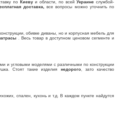
ставку по
Киеву
и области, по всей
Украине
службой-
есплатная доставка,
все вопросы можно уточнить по
онструкции, обивке диваны, но и корпусная мебель для
матрасы
. Весь товар в доступном ценовом сегменте и
ыми и угловыми моделями с различными по конструкции
душка. Стоят такие изделия
недорого
, зато качество
ожих, спален, кухонь и т.д. В каждом пункте найдутся