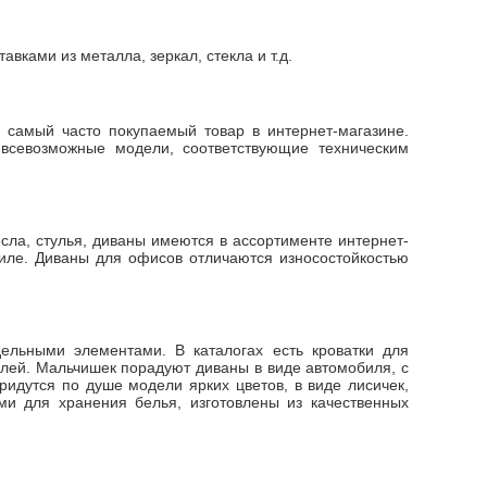
ками из металла, зеркал, стекла и т.д.
 самый часто покупаемый товар в интернет-магазине.
 всевозможные модели, соответствующие техническим
сла, стулья, диваны имеются в ассортименте интернет-
иле. Диваны для офисов отличаются износостойкостью
дельными элементами. В каталогах есть кроватки для
елей. Мальчишек порадуют диваны в виде автомобиля, с
идутся по душе модели ярких цветов, в виде лисичек,
ми для хранения белья, изготовлены из качественных