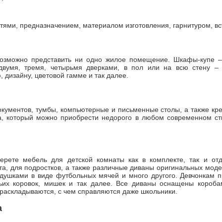
ями, предназначением, материалом изготовления, гарнитуром, встав
возможно представить ни одно жилое помещение. Шкафы-купе –
 двумя, тремя, четырьмя дверками, в пол или на всю стену –
дизайну, цветовой гамме и так далее.
кументов, тумбы, компьютерные и письменные столы, а также кре
а, который можно приобрести недорого в любом современном ст
ерете мебель для детской комнаты как в комплекте, так и от
а, для подростков, а также различные диваны оригинальных мод
ушками в виде футбольных мячей и много другого. Девчонкам пр
ьих коровок, мишек и так далее. Все диваны оснащены короба
 раскладываются, с чем справляются даже школьники.
а