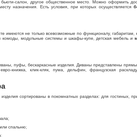
, бьюти-салон, другое общественное место. Можно оформить до
 месту назначения. Есть условия, при которых осуществляется
б
е имеются не только всевозможные по функционалу, габаритам, к
а и комоды, модульные системы и шкафы-купе, детская мебель и
диваны, пуфы, бескаркасные изделия. Диваны представлены прям
евро-книжка, клик-кляк, пума, дельфин, французская раскла
ра
изделия сортированы в покомнатных разделах: для гостиных, прих
зала;
или спальню;
и;