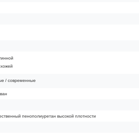
тинной
ихожей
ые / современные
иван
ественный пенополиуретан высокой плотности