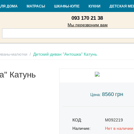
Контакты
Доставка и оплата
Гарантия и возврат
Кредит
Стать
ДЛЯ ДОМА
МАТРАСЫ
ШКАФЫ-КУПЕ
КУХНИ
ДЕТСКАЯ МЕ
093 170 21 38
Мы перезвоним вам
/
Детский диван "Антошка" Катунь
иваны-малютки
а" Катунь
8560
грн
Цена:
КОД:
M092219
Наличие:
Нет в наличии