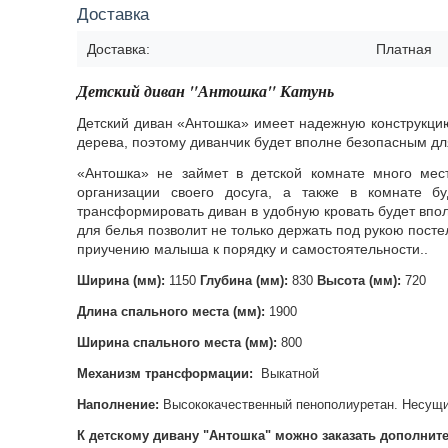
Доставка
Доставка:
Платная
Детский диван "Антошка" Катунь
Детский диван «Антошка» имеет надежную конструкцию,
дерева, поэтому диванчик будет вполне безопасным дл
«Антошка» не займет в детской комнате много мест
организации своего досуга, а также в комнате б
трансформировать диван в удобную кровать будет впо
для белья позволит не только держать под рукою пост
приучению малыша к порядку и самостоятельности..
Ширина (мм):
1150
Глубина (мм):
830
Высота (мм):
720
Длина спального места (мм):
1900
Ширина спального места (мм):
800
Механизм трансформации:
Выкатной
Наполнение:
Высококачественный пенополиуретан. Несущие
К детскому дивану "Антошка" можно заказать дополни