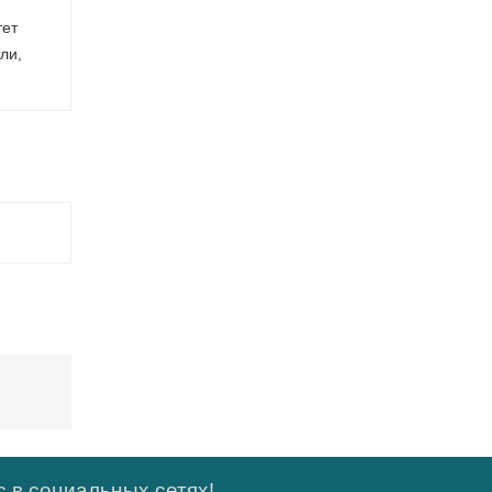
тет
ли,
 в социальных сетях!