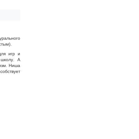
урального
стым).
для игр и
 школу. А
изм. Ниша
собствует