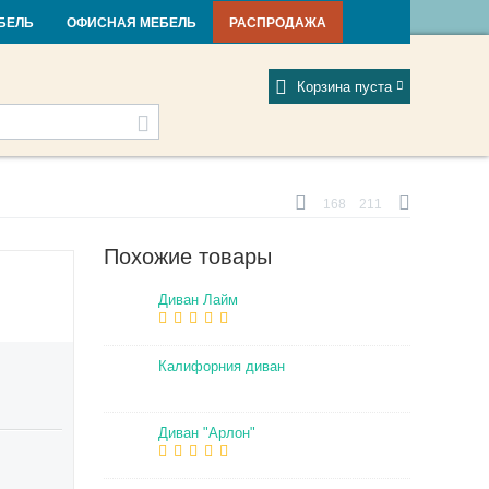
и и новости
Фабрики
Отзывы
Мой профиль
БЕЛЬ
ОФИСНАЯ МЕБЕЛЬ
РАСПРОДАЖА
Корзина пуста
168
211
Похожие товары
Диван Лайм
Калифорния диван
Диван "Арлон"