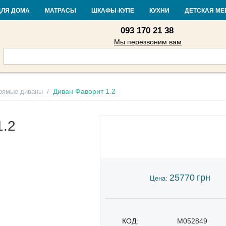
Контакты
Доставка и оплата
Гарантия и возврат
Кредит
Стать
ДЛЯ ДОМА
МАТРАСЫ
ШКАФЫ-КУПЕ
КУХНИ
ДЕТСКАЯ МЕ
093 170 21 38
Мы перезвоним вам
/
Диван Фаворит 1.2
рямые диваны
1.2
25770
грн
Цена:
КОД:
M052849