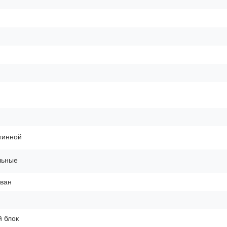
тинной
льные
ван
 блок