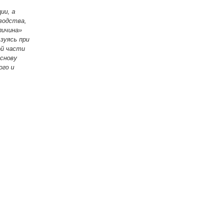
ии, а
водства,
личина»
зуясь при
ой части
основу
ого и