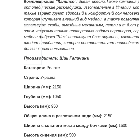
Комплектация "Калипсо":
диван, кресло.
Также компания 
ортопедические раскладушки, изготовленые в Италии, кот
также гарантируют здоровый и комфортный сон человека
которая улучшает внешний вид мебели, а также позволяет
использует скобы, выездные механизмы, петли и т.д.от р
этом услугами только проверенных годами партнеров, га
мебели фабрика "Шик" использует блок-пружины, изготавл
входит евробанель, которая соответствует европейским
долговечного пользования.
Производитель:
Шик Галичина
Категория:
Релакс
Страна:
Украина
Ширина (мм):
2150
Глубина (мм):
1050
Высота (мм):
950
Общая длина в разложеном виде (мм):
2150
Ширина спального места между бочками (мм):
1600
Высота сидения (мм):
500