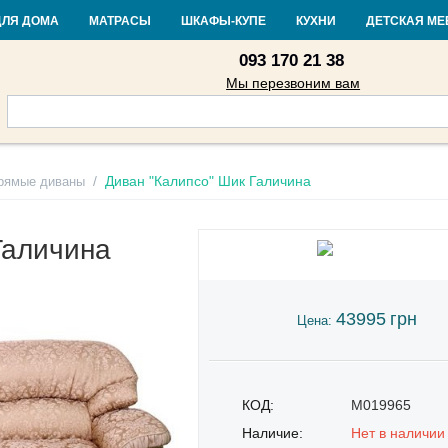
Контакты
Доставка и оплата
Гарантия и возврат
Кредит
Стать
ДЛЯ ДОМА
МАТРАСЫ
ШКАФЫ-КУПЕ
КУХНИ
ДЕТСКАЯ МЕ
093 170 21 38
Мы перезвоним вам
/
Диван "Калипсо" Шик Галичина
рямые диваны
Галичина
43995
грн
Цена:
КОД:
M019965
Наличие:
Нет в наличии