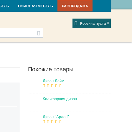
и и новости
Фабрики
Отзывы
Мой профиль
БЕЛЬ
ОФИСНАЯ МЕБЕЛЬ
РАСПРОДАЖА
Корзина пуста
Похожие товары
Диван Лайм
Калифорния диван
Диван "Арлон"