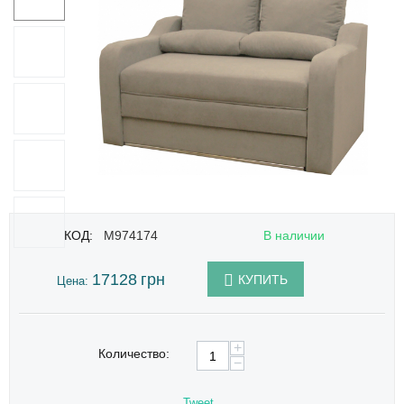
КОД:
M974174
В наличии
17128
грн
КУПИТЬ
Цена:
+
Количество:
−
Tweet