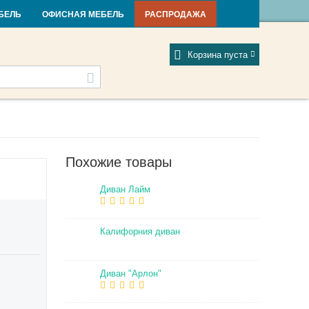
и и новости
Фабрики
Отзывы
Мой профиль
БЕЛЬ
ОФИСНАЯ МЕБЕЛЬ
РАСПРОДАЖА
Корзина пуста
Похожие товары
Диван Лайм
Калифорния диван
Диван "Арлон"