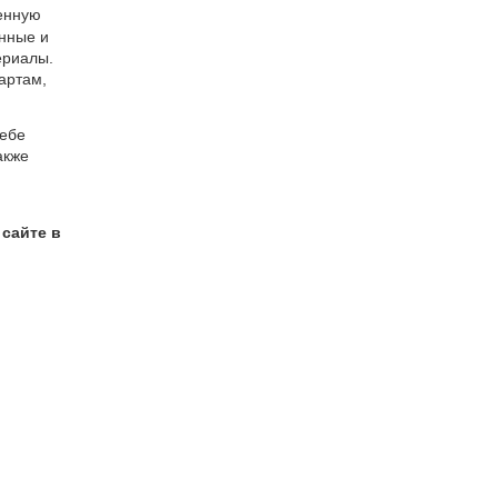
венную
нные и
ериалы.
артам,
себе
акже
 сайте в