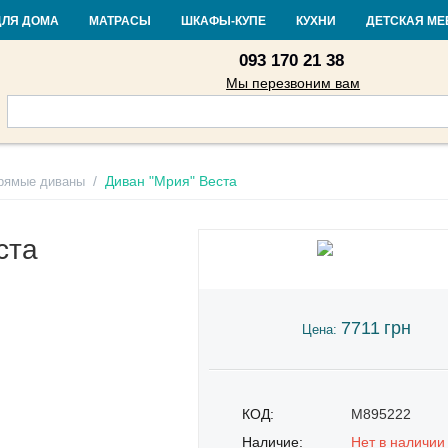
Контакты
Доставка и оплата
Гарантия и возврат
Кредит
Стать
ДЛЯ ДОМА
МАТРАСЫ
ШКАФЫ-КУПЕ
КУХНИ
ДЕТСКАЯ МЕ
093 170 21 38
Мы перезвоним вам
/
Диван "Мрия" Веста
рямые диваны
ста
7711
грн
Цена:
КОД:
M895222
Наличие:
Нет в наличии