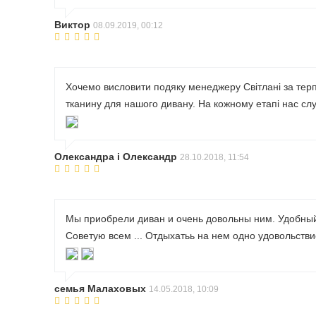
Виктор
08.09.2019, 00:12
Хочемо висловити подяку менеджеру Світлані за терп
тканину для нашого дивану. На кожному етапі нас слу
Олександра і Олександр
28.10.2018, 11:54
Мы приобрели диван и очень довольны ним. Удобный
Советую всем ... Отдыхатьь на нем одно удовольстви
семья Малаховых
14.05.2018, 10:09