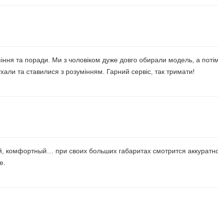
іння та поради. Ми з чоловіком дуже довго обирали модель, а поті
хали та ставилися з розумінням. Гарний сервіс, так тримати!
, комфортный… при своих больших габаритах смотрится аккуратно
е.