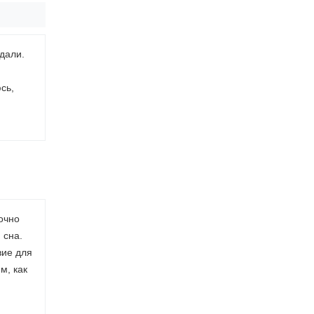
дали.
сь,
очно
 сна.
вие для
м, как