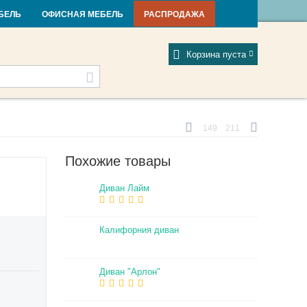
и и новости
Фабрики
Отзывы
Мой профиль
БЕЛЬ
ОФИСНАЯ МЕБЕЛЬ
РАСПРОДАЖА
Корзина пуста
149
211
Похожие товары
Диван Лайм
Калифорния диван
Диван "Арлон"