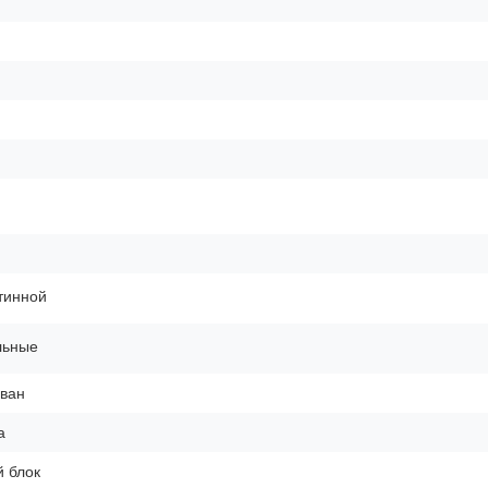
тинной
льные
ван
а
 блок