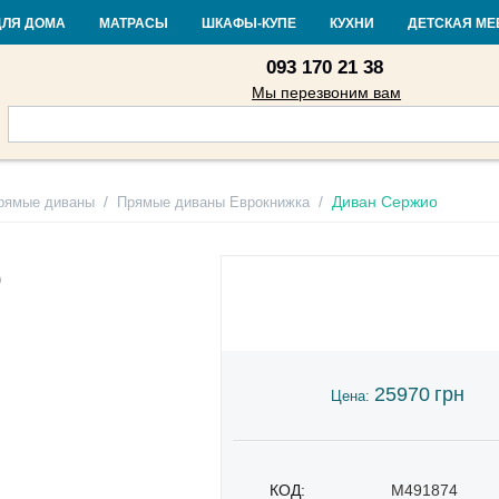
Контакты
Доставка и оплата
Гарантия и возврат
Кредит
Стать
ДЛЯ ДОМА
МАТРАСЫ
ШКАФЫ-КУПЕ
КУХНИ
ДЕТСКАЯ МЕ
093 170 21 38
Мы перезвоним вам
/
/
Диван Сержио
рямые диваны
Прямые диваны Еврокнижка
о
25970
грн
Цена:
КОД:
M491874