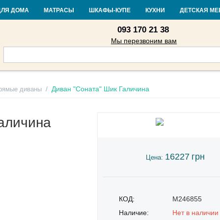
Контакты
Доставка и оплата
Гарантия и возврат
Кредит
Стать
ДЛЯ ДОМА
МАТРАСЫ
ШКАФЫ-КУПЕ
КУХНИ
ДЕТСКАЯ МЕ
093 170 21 38
Мы перезвоним вам
/
Диван "Соната" Шик Галичина
рямые диваны
Галичина
16227
грн
Цена:
КОД:
M246855
Наличие:
Нет в наличии