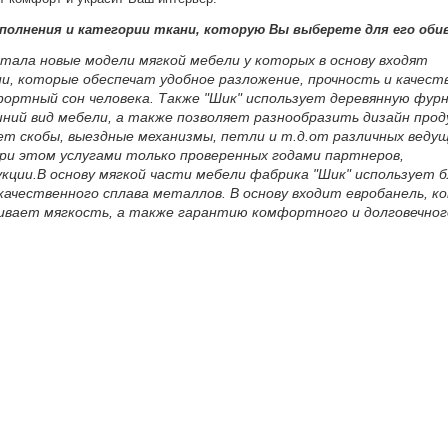
полнения и категории ткани, которую Вы выберете для его обив
тала новые модели мягкой мебели у которых в основу входят
и, которые обеспечат удобное разложение, прочность и качест
ортный сон человека. Также "Шик" использует деревянную фур
ний вид мебели, а также позволяет разнообразить дизайн прод
ет скобы, выездные механизмы, петли и т.д.от различных веду
 при этом услугами только проверенных годами партнеров,
кции.
В основу мягкой части мебели фабрика "Шик" использует б
окачественного сплава металлов. В основу входит евробанель, к
вает мягкость, а также гарантию комфортного и долговечног