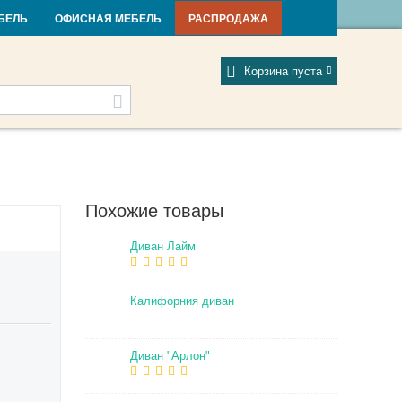
и и новости
Фабрики
Отзывы
Мой профиль
БЕЛЬ
ОФИСНАЯ МЕБЕЛЬ
РАСПРОДАЖА
Корзина пуста
Похожие товары
Диван Лайм
Калифорния диван
Диван "Арлон"