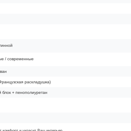
тинной
ые / современные
ван
Французская раскладушка)
 блок + пенополиуретан
т комфорт и украсит Ваш интерьер.