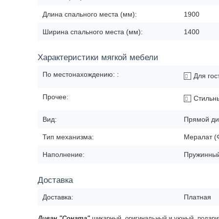
Длина спального места (мм):
1900
Ширина спального места (мм):
1400
Характеристики мягкой мебели
По местонахождению: :
Для гос
Прочее:
Стильн
Вид:
Прямой ди
Тип механизма:
Мералат (
Наполнение:
Пружинный
Доставка
Доставка:
Платная
Диван "
Соната"
шикарный, оригинальный и уюный, подари