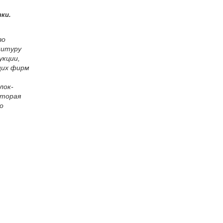
ки.
во
нитуру
укции,
щих фирм
лок-
оторая
о