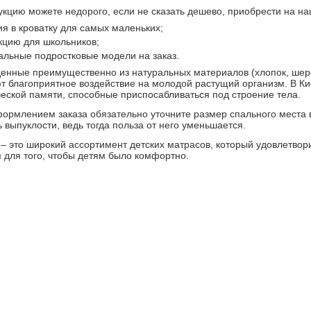
укцию можете недорого, если не сказать дешево, приобрести на н
ия в кроватку для самых маленьких;
кцию для школьников;
альные подростковые модели на заказ.
енные преимущественно из натуральных материалов (хлопок, шерсть
т благоприятное воздействие на молодой растущий организм. В К
еской памяти, способные приспосабливаться под строение тела.
ормлением заказа обязательно уточните размер спального места в
ь выпуклости, ведь тогда польза от него уменьшается.
– это широкий ассортимент детских матрасов, который удовлетвор
 для того, чтобы детям было комфортно.