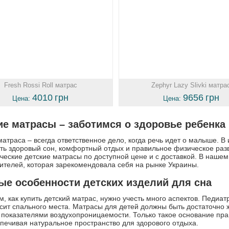
Fresh Rossi Roll матрас
Zephyr Lazy Slivki матра
4010
грн
9656
грн
Цена:
Цена:
ие матрасы – заботимся о здоровье ребенка
матраса – всегда ответственное дело, когда речь идет о малыше. В
ть здоровый сон, комфортный отдых и правильное физическое раз
ческие детские матрасы по доступной цене и с доставкой. В наше
ителей, которая зарекомендовала себя на рынке Украины.
ые особенности детских изделий для сна
м, как купить детский матрас, нужно учесть много аспектов. Педиат
сит спального места. Матрасы для детей должны быть достаточно 
 показателями воздухопроницаемости. Только такое основание пр
спечивая натуральное пространство для здорового отдыха.