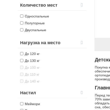
Количество мест
Односпальные
Полуторные
Двуспальные
Нагрузка на место
До 120 кг
Детск
До 130 кг
Покупка 
До 100 кг
обеспечи
До 110 кг
ортопеди
производ
До 140 кг
Главн
Настил
Перед те
70% зави
обладать
Меймори
сна, обе