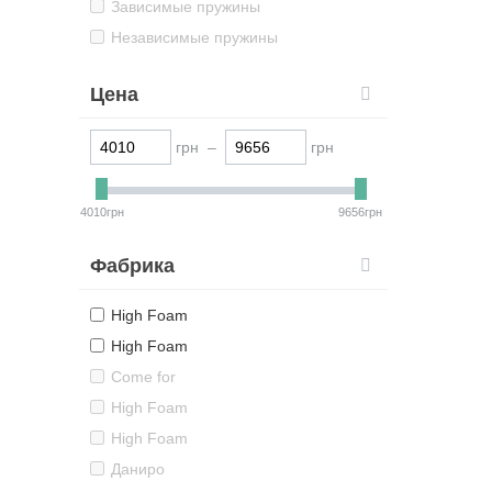
Зависимые пружины
Независимые пружины
Цена
грн –
грн
4010грн
9656грн
Фабрика
High Foam
High Foam
Come for
High Foam
High Foam
Даниро