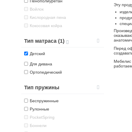
Пенополиуретан
Эту прод
Войлок
издел
Кислородная пена
проду
специ
Кокосовая койра
Произвед
оказываю
анатомич
Тип матраса (1)
Перед оф
создават
Детский
Мебелис 
Для дивана
работаем
Ортопедический
Тип пружины
Беспружинные
Рулонные
PocketSpring
Боннели