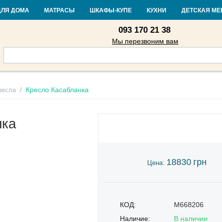
Контакты
Доставка и оплата
Гарантия и возврат
Кредит
Стать
ДЛЯ ДОМА
МАТРАСЫ
ШКАФЫ-КУПЕ
КУХНИ
ДЕТСКАЯ МЕ
093 170 21 38
Мы перезвоним вам
/
Кресло Касабланка
ресла
нка
18830
грн
Цена:
КОД:
M668206
Наличие:
В наличии