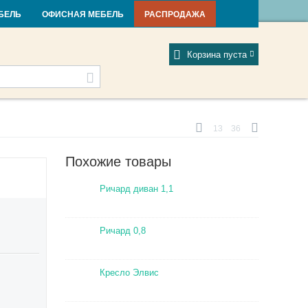
и и новости
Фабрики
Отзывы
Мой профиль
БЕЛЬ
ОФИСНАЯ МЕБЕЛЬ
РАСПРОДАЖА
Корзина пуста
13
36
Похожие товары
Ричард диван 1,1
Ричард 0,8
Кресло Элвис