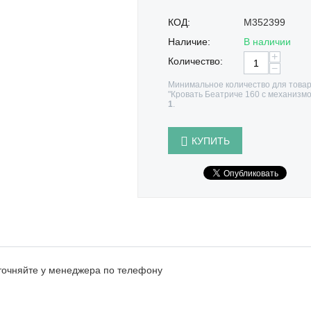
КОД:
M352399
Наличие:
В наличии
+
Количество:
−
Минимальное количество для това
"Кровать Беатриче 160 с механизм
1
.
КУПИТЬ
точняйте у менеджера по телефону