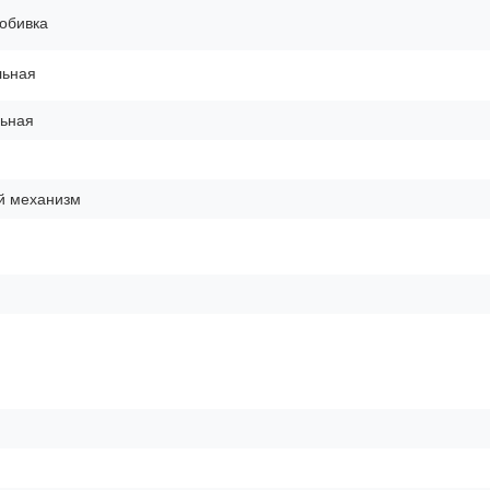
обивка
льная
ьная
й механизм