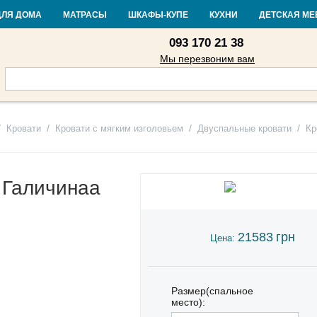
Контакты
Доставка и оплата
Гарантия и возврат
Кредит
Стать
ДЛЯ ДОМА
МАТРАСЫ
ШКАФЫ-КУПЕ
КУХНИ
ДЕТСКАЯ МЕ
093 170 21 38
Мы перезвоним вам
/
/
/
/
Кровати
Кровати с мягким изголовьем
Двуспальные кровати
Кр
 Галичинаа
21583
грн
Цена:
Размер(спальное
место):