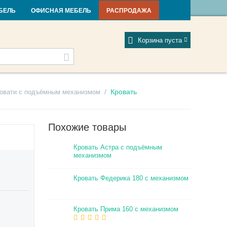
и и новости
Фабрики
Отзывы
Мой профиль
БЕЛЬ
ОФИСНАЯ МЕБЕЛЬ
РАСПРОДАЖА
Корзина пуста
/
Кровать
овати с подъёмным механизмом
Похожие товары
Кровать Астра с подъёмным
механизмом
Кровать Федерика 180 с механизмом
Кровать Прима 160 с механизмом