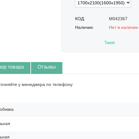
КОД:
M042367
Наличие:
Нет в наличии
Tweet
зор товара
Отзывы
точняйте у менеджера по телефону
обивка
льная
ьная