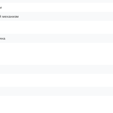
м
й механизм
ина