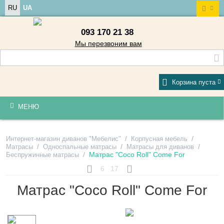
RU
UA
093 170 21 38
Мы перезвоним вам
Корзина пуста
МЕНЮ
/
/
Интернет-магазин диванов "Мебелис"
Корпусная мебель
/
/
/
Матрасы
Односпальные матрасы
Матрасы для диванов
/
Матрас "Coco Roll" Come For
Беспружинные матрасы
6
17
Матрас "Coco Roll" Come For