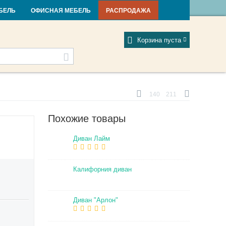
и и новости
Фабрики
Отзывы
Мой профиль
БЕЛЬ
ОФИСНАЯ МЕБЕЛЬ
РАСПРОДАЖА
Корзина пуста
140
211
Похожие товары
Диван Лайм
Калифорния диван
Диван "Арлон"