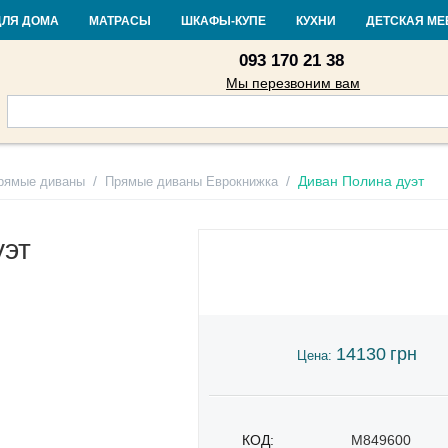
Контакты
Доставка и оплата
Гарантия и возврат
Кредит
Стать
ДЛЯ ДОМА
МАТРАСЫ
ШКАФЫ-КУПЕ
КУХНИ
ДЕТСКАЯ МЕ
093 170 21 38
Мы перезвоним вам
/
/
Диван Полина дуэт
рямые диваны
Прямые диваны Еврокнижка
уэт
14130
грн
Цена:
КОД:
M849600