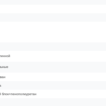
тинной
льные
ван
а
 блок+пенополиуретан