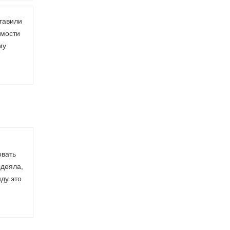
тавили
имости
му
.
овать
одеяла,
ду это