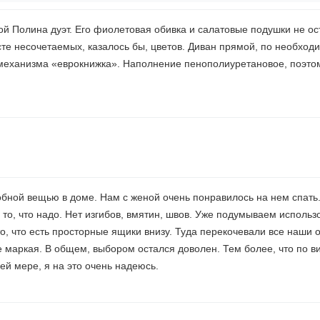
ой Полина дуэт. Его фиолетовая обивка и салатовые подушки не ос
те несочетаемых, казалось бы, цветов. Диван прямой, по необход
 механизма «еврокнижка». Наполнение пенополиуретановое, поэто
обной вещью в доме. Нам с женой очень понравилось на нем спать
 то, что надо. Нет изгибов, вмятин, швов. Уже подумываем использ
о, что есть просторные ящики внизу. Туда перекочевали все наши 
е маркая. В общем, выбором остался доволен. Тем более, что по ви
ей мере, я на это очень надеюсь.