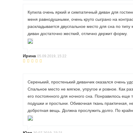
Купила очень яркий и симпатичный диван для гостин
меня равнодушными, очень круто сыграно на контрас
раскладывается двуспальное место для сна по типу
диван достаточно жесткий, отлично держит форму.
Ирина
05.09.2019, 15:22
Серенький, простенький диванчик оказался очень уд
Спальное место не мягкое, упругое и ровное. Как раз
его постоянного для ночного сна. Понравилось еще т
подушки и простыни. Обивочная ткань практичная, н
добротная вещь. Должна прослужить долго. По крайн
Юля