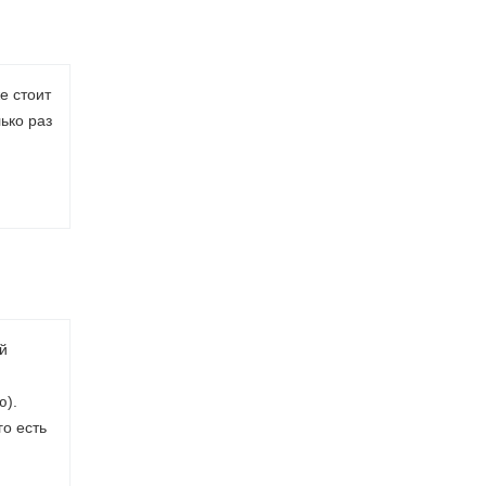
е стоит
ько раз
й
ю).
го есть