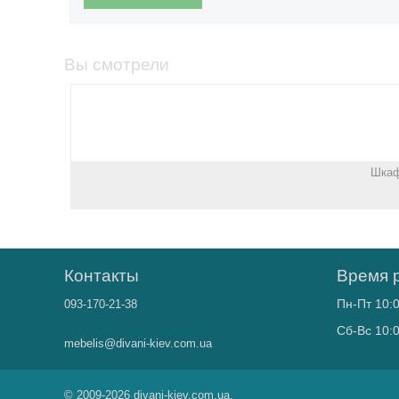
Вы смотрели
Шкаф
Контакты
Время 
Пн-Пт 10:0
093-170-21-38
Сб-Вс 10:0
mebelis@divani-kiev.com.ua
© 2009-2026 divani-kiev.com.ua.