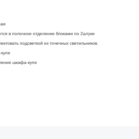
ная
ся в полочное отделение блоками по 2штуки
ктовать подсветкой из точечных светильников.
-купе
ление шкафа-купе