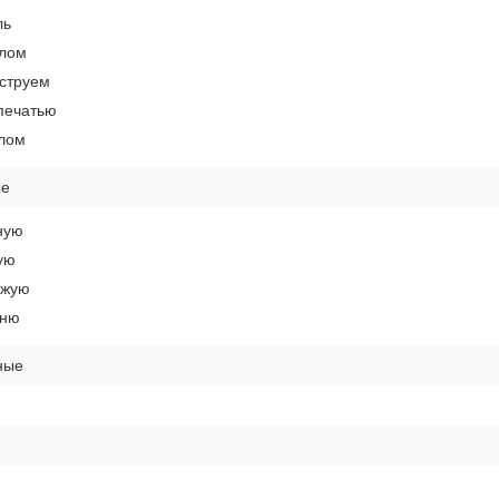
ль
алом
оструем
печатью
клом
ые
ную
ую
ожую
ьню
ные