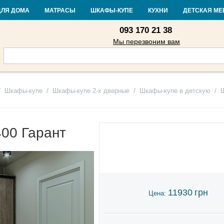
Контакты
Доставка и оплата
Гарантия и возврат
Кредит
Стать
ДЛЯ ДОМА
МАТРАСЫ
ШКАФЫ-КУПЕ
КУХНИ
ДЕТСКАЯ МЕ
093 170 21 38
Мы перезвоним вам
/
/
/
/
Шкафы-купе
Шкафы-купе 2-х дверные
Шкафы-купе в детскую
00 Гарант
11930
грн
Цена: