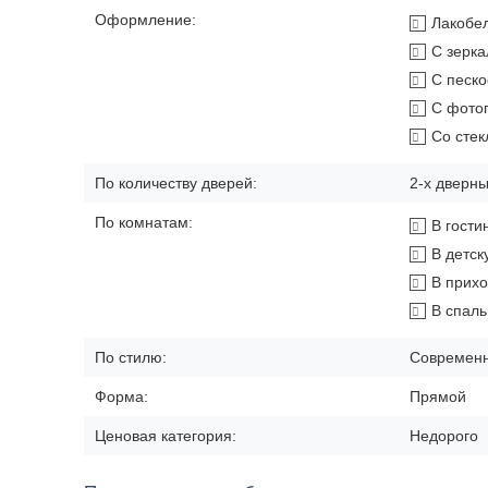
Оформление:
Лакобе
С зерк
С песк
С фото
Со сте
По количеству дверей:
2-х дверн
По комнатам:
В гости
В детск
В прих
В спал
По стилю:
Современ
Форма:
Прямой
Ценовая категория:
Недорого