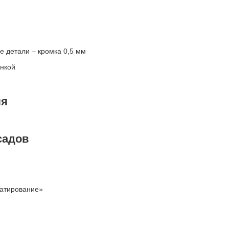
е детали – кромка 0,5 мм
енкой
ля
садов
матирование»