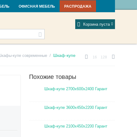
и и новости
Фабрики
Отзывы
Мой профиль
БЕЛЬ
ОФИСНАЯ МЕБЕЛЬ
РАСПРОДАЖА
Корзина пуста
/
Шкаф-купе
Шкафы-купе современные
16
128
Похожие товары
Шкаф-купе 2700х600х2400 Гарант
Шкаф-купе 3600х450х2200 Гарант
Шкаф-купе 2100х450х2200 Гарант