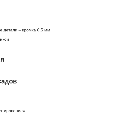
е детали – кромка 0,5 мм
енкой
ля
садов
матирование»