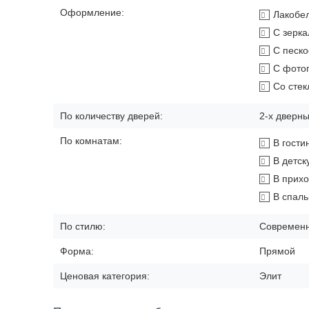
Оформление:
Лакобе
С зерк
С песк
С фото
Со сте
По количеству дверей:
2-х дверн
По комнатам:
В гости
В детск
В прих
В спал
По стилю:
Современ
Форма:
Прямой
Ценовая категория:
Элит