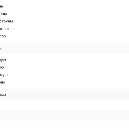
ль
алом
оструем
печатью
клом
ые
ную
ую
ожую
ьню
ные