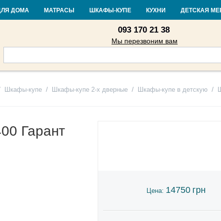
Контакты
Доставка и оплата
Гарантия и возврат
Кредит
Стать
ДЛЯ ДОМА
МАТРАСЫ
ШКАФЫ-КУПЕ
КУХНИ
ДЕТСКАЯ МЕ
093 170 21 38
Мы перезвоним вам
/
/
/
/
Шкафы-купе
Шкафы-купе 2-х дверные
Шкафы-купе в детскую
00 Гарант
14750
грн
Цена: