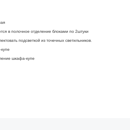
ная
ся в полочное отделение блоками по 2штуки
ктовать подсветкой из точечных светильников.
-купе
ление шкафа-купе