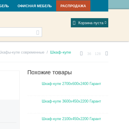
и и новости
Фабрики
Отзывы
Мой профиль
БЕЛЬ
ОФИСНАЯ МЕБЕЛЬ
РАСПРОДАЖА
Корзина пуста
/
Шкаф-купе
Шкафы-купе современные
36
128
Похожие товары
Шкаф-купе 2700х600х2400 Гарант
Шкаф-купе 3600х450х2200 Гарант
Шкаф-купе 2100х450х2200 Гарант