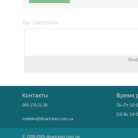
Вы смотрели
Шкаф
Контакты
Время 
Пн-Пт 10:0
093-170-21-38
Сб-Вс 10:0
mebelis@divani-kiev.com.ua
© 2009-2026 divani-kiev.com.ua.