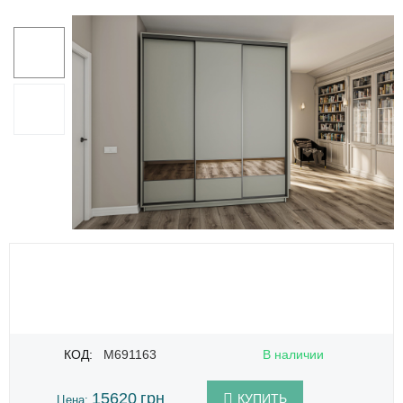
КОД:
M691163
В наличии
15620
грн
КУПИТЬ
Цена: