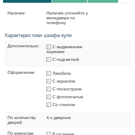
Наличие:
Наличие уточняйте у
менеджера по
телефону
Характеристики шкафа-купе
Дополнительно:
С выдвижными
ящиками
С подсветкой
Оформление:
Лакобель
С зеркалом
С пескоструем
С фотопечатью
Со стеклом
По количеству
4-х дверные
дверей:
По комнатам:
В гостиную