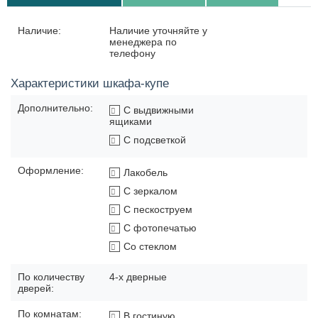
Наличие:
Наличие уточняйте у
менеджера по
телефону
Характеристики шкафа-купе
Дополнительно:
С выдвижными
ящиками
С подсветкой
Оформление:
Лакобель
С зеркалом
С пескоструем
С фотопечатью
Со стеклом
По количеству
4-х дверные
дверей:
По комнатам:
В гостиную