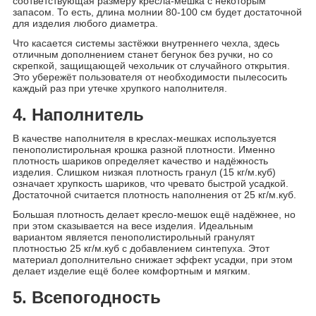
соответствующая размеру кресла-мешка с некоторым
запасом. То есть, длина молнии 80-100 см будет достаточной
для изделия любого диаметра.
Что касается системы застёжки внутреннего чехла, здесь
отличным дополнением станет бегунок без ручки, но со
скрепкой, защищающей чехольчик от случайного открытия.
Это убережёт пользователя от необходимости пылесосить
каждый раз при утечке хрупкого наполнителя.
4. Наполнитель
В качестве наполнителя в креслах-мешках используется
пенополистирольная крошка разной плотности. Именно
плотность шариков определяет качество и надёжность
изделия. Слишком низкая плотность гранул (15 кг/м.куб)
означает хрупкость шариков, что чревато быстрой усадкой.
Достаточной считается плотность наполнения от 25 кг/м.куб.
Большая плотность делает кресло-мешок ещё надёжнее, но
при этом сказывается на весе изделия. Идеальным
вариантом является пенополистирольный гранулят
плотностью 25 кг/м.куб с добавлением синтепуха. Этот
материал дополнительно снижает эффект усадки, при этом
делает изделие ещё более комфортным и мягким.
5. Всепогодность