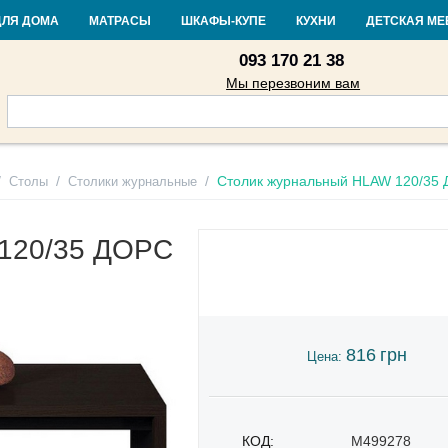
Контакты
Доставка и оплата
Гарантия и возврат
Кредит
Стать
ДЛЯ ДОМА
МАТРАСЫ
ШКАФЫ-КУПЕ
КУХНИ
ДЕТСКАЯ МЕ
093 170 21 38
Мы перезвоним вам
/
/
/
Столик журнальный HLAW 120/35
Столы
Столики журнальные
 120/35 ДОРС
816
грн
Цена:
КОД:
M499278