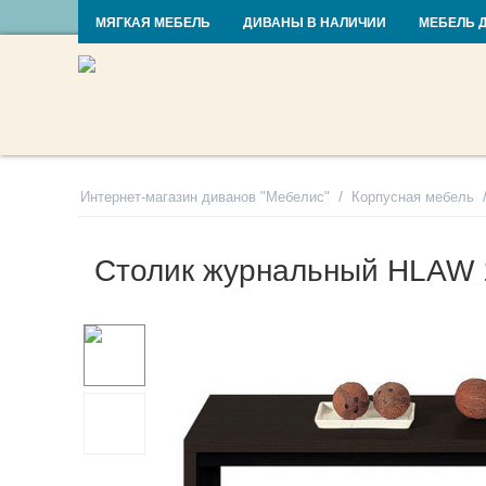
RU
UA
МЯГКАЯ МЕБЕЛЬ
ДИВАНЫ В НАЛИЧИИ
МЕБЕЛЬ 
/
Интернет-магазин диванов "Мебелис"
Корпусная мебель
Столик журнальный HLAW