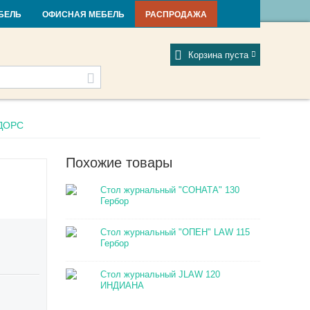
и и новости
Фабрики
Отзывы
Мой профиль
БЕЛЬ
ОФИСНАЯ МЕБЕЛЬ
РАСПРОДАЖА
Корзина пуста
 ДОРС
Похожие товары
Стол журнальный "СОНАТА" 130
Гербор
Стол журнальный "ОПЕН" LAW 115
Гербор
Стол журнальный JLAW 120
ИНДИАНА