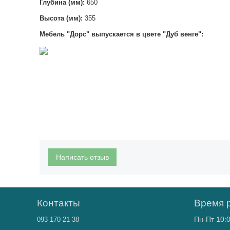
Глубина (мм):
650
Высота (мм):
355
Мебель "Дорс" выпускается в цвете "Дуб венге":
Написать отзыв
Контакты
Время 
Пн-Пт 10:0
093-170-21-38