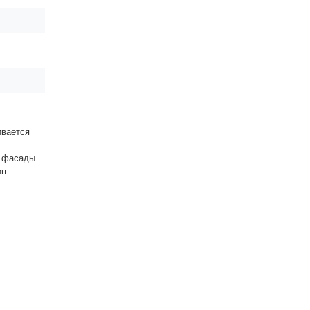
ивается
е фасады
ип