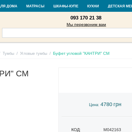
Контакты
Доставка и оплата
Гарантия и возврат
Кредит
Стать
ДЛЯ ДОМА
МАТРАСЫ
ШКАФЫ-КУПЕ
КУХНИ
ДЕТСКАЯ МЕ
093 170 21 38
Мы перезвоним вам
/
/
/
Буфет угловой "КАНТРИ" СМ
Тумбы
Угловые тумбы
ТРИ" СМ
4780
грн
Цена:
КОД:
M042163