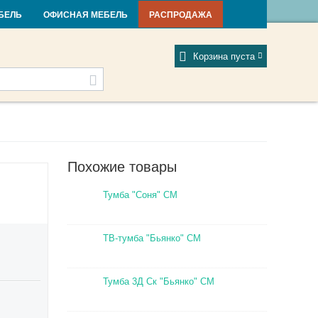
и и новости
Фабрики
Отзывы
Мой профиль
БЕЛЬ
ОФИСНАЯ МЕБЕЛЬ
РАСПРОДАЖА
Корзина пуста
Похожие товары
Тумба "Соня" СМ
ТВ-тумба "Бьянко" СМ
Тумба 3Д Ск "Бьянко" СМ