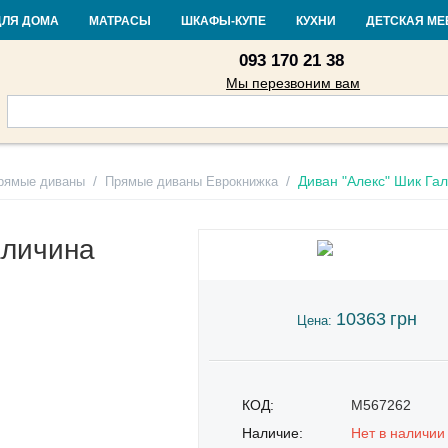
Контакты
Доставка и оплата
Гарантия и возврат
Кредит
Стать
ДЛЯ ДОМА
МАТРАСЫ
ШКАФЫ-КУПЕ
КУХНИ
ДЕТСКАЯ МЕ
093 170 21 38
Мы перезвоним вам
/
/
Диван "Алекс" Шик Га
рямые диваны
Прямые диваны Еврокнижка
аличина
10363
грн
Цена:
КОД:
M567262
Наличие:
Нет в наличии