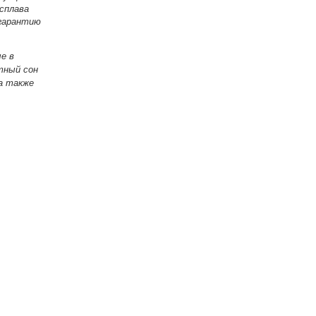
 сплава
 гарантию
е в
тный сон
а также