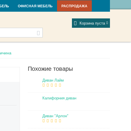
и и новости
Фабрики
Отзывы
Мой профиль
БЕЛЬ
ОФИСНАЯ МЕБЕЛЬ
РАСПРОДАЖА
Корзина пуста
личина
Похожие товары
Диван Лайм
Калифорния диван
Диван "Арлон"