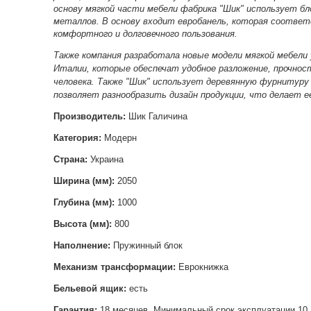
основу мягкой части мебели фабрика "Шик" использует бл
металлов. В основу входит евробанель, которая соотве
комфортного и долговечного пользования.
Также компания разработала новые модели мягкой мебели
Италии, которые обеспечат удобное разложение, прочнос
человека. Также "Шик" использует деревянную фурнитуру
позволяет разнообразить дизайн продукции, что делает е
Производитель:
Шик Галичина
Категория:
Модерн
Страна:
Украина
Ширина (мм):
2050
Глубина (мм):
1000
Высота (мм):
800
Наполнение:
Пружинный блок
Механизм трансформации:
Еврокнижка
Бельевой ящик:
есть
Гарантия:
18 месяцев. Минимальный срок эксплуатации 10 