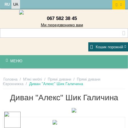
RU
UA
067 582 38 45
Ми передзвонимо вам
Кошик порожній
МЕНЮ
/
/
/
Головна
М'які меблі
Прямі дивани
Прямі дивани
/
Диван "Алекс" Шик Галичина
Єврокнижка
Диван "Алекс" Шик Галичина