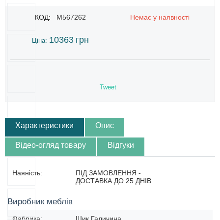
КОД:
M567262
Немає у наявності
10363
грн
Ціна:
Tweet
Характеристики
Опис
Відео-огляд товару
Відгуки
Наяність:
ПІД ЗАМОВЛЕННЯ -
ДОСТАВКА ДО 25 ДНІВ
Виробник меблів
Фабрика:
Шик Галичина