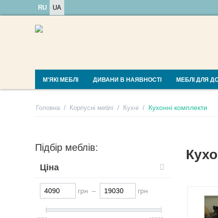
RU
UA
М'ЯКІ МЕБЛІ
ДИВАНИ В НАЯВНОСТІ
МЕБЛІ ДЛЯ Д
/
/
/
Кухонні комплекти
Головна
Корпусні меблі
Кухні
Підбір меблів:
Кухо
Ціна
грн –
грн