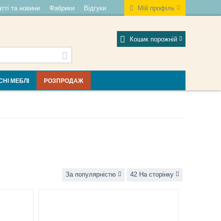
тті та новини
Фабрики
Відгуки
Мій профіль
Кошик порожній
СНІ МЕБЛІ
РОЗПРОДАЖ
За популярністю
42 На сторінку