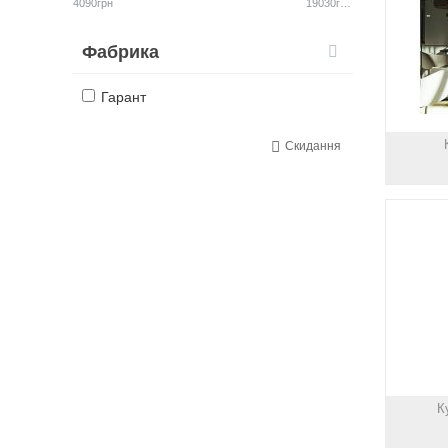
4090грн
19030грн
Фабрика
Гарант
Скидання
К