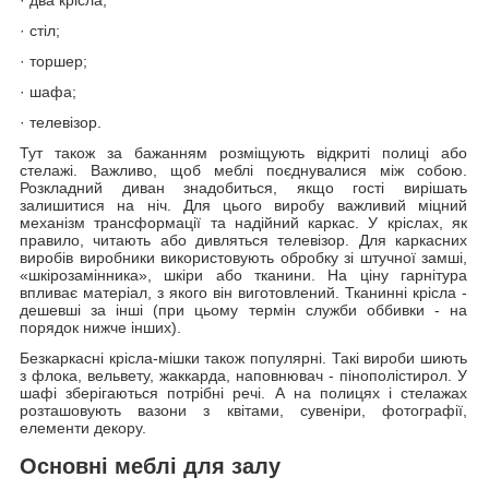
· стіл;
· торшер;
· шафа;
· телевізор.
Тут також за бажанням розміщують відкриті полиці або
стелажі. Важливо, щоб меблі поєднувалися між собою.
Розкладний диван знадобиться, якщо гості вирішать
залишитися на ніч. Для цього виробу важливий міцний
механізм трансформації та надійний каркас. У кріслах, як
правило, читають або дивляться телевізор. Для каркасних
виробів виробники використовують обробку зі штучної замші,
«шкірозамінника», шкіри або тканини. На ціну гарнітура
впливає матеріал, з якого він виготовлений. Тканинні крісла -
дешевші за інші (при цьому термін служби оббивки - на
порядок нижче інших).
Безкаркасні крісла-мішки також популярні. Такі вироби шиють
з флока, вельвету, жаккарда, наповнювач - пінополістирол. У
шафі зберігаються потрібні речі. А на полицях і стелажах
розташовують вазони з квітами, сувеніри, фотографії,
елементи декору.
Основні меблі для залу