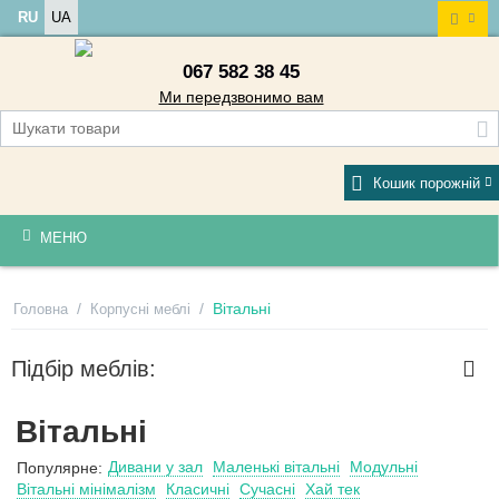
RU
UA
067 582 38 45
Ми передзвонимо вам
Кошик порожній
МЕНЮ
/
/
Вітальні
Головна
Корпусні меблі
Підбір меблів:
Вітальні
Дивани у зал
Маленькі вітальні
Модульні
Популярне:
Вітальні мінімалізм
Класичні
Сучасні
Хай тек