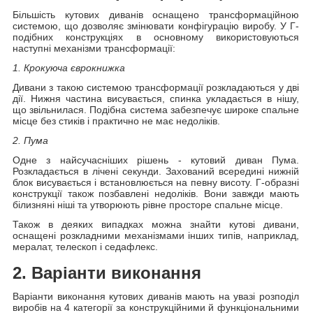
Більшість кутових диванів оснащено трансформаційною
системою, що дозволяє змінювати конфігурацію виробу. У Г-
подібних конструкціях в основному використовуються
наступні механізми трансформації:
1. Крокуюча єврокнижка
Дивани з такою системою трансформації розкладаються у дві
дії. Нижня частина висувається, спинка укладається в нішу,
що звільнилася. Подібна система забезпечує широке спальне
місце без стиків і практично не має недоліків.
2. Пума
Одне з найсучасніших рішень - кутовий диван Пума.
Розкладається в лічені секунди. Захований всередині нижній
блок висувається і встановлюється на певну висоту. Г-образні
конструкції також позбавлені недоліків. Вони завжди мають
білизняні ніші та утворюють рівне просторе спальне місце.
Також в деяких випадках можна знайти кутові дивани,
оснащені розкладними механізмами інших типів, наприклад,
мералат, телескоп і седафлекс.
2. Варіанти виконання
Варіанти виконання кутових диванів мають на увазі розподіл
виробів на 4 категорії за конструкційними й функціональними