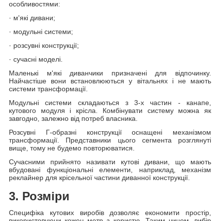
особливостями:
· м'які дивани;
· модульні системи;
· розсувні конструкції;
· сучасні моделі.
Маленькі м'які диванчики призначені для відпочинку.
Найчастіше вони встановлюються у вітальнях і не мають
системи трансформації.
Модульні системи складаються з 3-х частин - канапе,
кутового модуля і крісла. Комбінувати систему можна як
завгодно, залежно від потреб власника.
Розсувні Г-образні конструкції оснащені механізмом
трансформації. Представники цього сегмента розглянуті
вище, тому не будемо повторюватися.
Сучасними прийнято називати кутові дивани, що мають
вбудовані функціональні елементи, наприклад, механізм
реклайнер для крісельної частини диванної конструкції.
3. Розміри
Специфіка кутових виробів дозволяє економити простір,
використовуючи кожен метр з користю. Таким чином, вибір