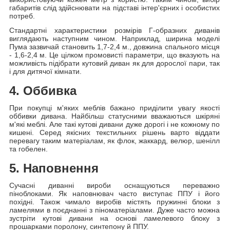
габаритів слід здійснювати на підставі інтер'єрних і особистих
потреб.
Стандартні характеристики розмірів Г-образних диванів
виглядають наступним чином. Наприклад, ширина моделі
Пума зазвичай становить 1,7-2,4 м., довжина спального місця
- 1,6-2,4 м. Це цілком промовисті параметри, що вказують на
можливість підібрати кутовий диван як для дорослої пари, так
і для дитячої кімнати.
4. Оббивка
При покупці м'яких меблів бажано приділити увагу якості
оббивки дивана. Найбільш статусними вважаються шкіряні
м'які меблі. Але такі кутові дивани дуже дорогі і не кожному по
кишені. Серед якісних текстильних рішень варто віддати
перевагу таким матеріалам, як флок, жаккард, велюр, шенілл
та гобелен.
5. Наповнення
Сучасні диванні вироби оснащуються переважно
піноблоками. Як наповнювач часто виступає ППУ і його
похідні. Також чимало виробів містять пружинні блоки з
ламелями в поєднанні з піноматеріалами. Дуже часто можна
зустріти кутові дивани на основі ламелевого блоку з
прошарками поролону, синтепону й ППУ.