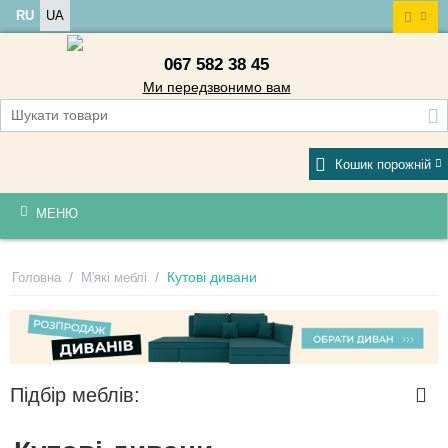
RU
UA
067 582 38 45
Ми передзвонимо вам
Кошик порожній
МЕНЮ
/
/
Кутові дивани
Головна
М'які меблі
Підбір меблів: