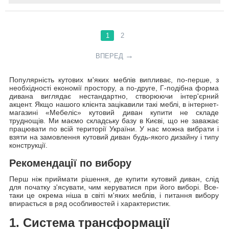
1
2
ВПЕРЕД
Популярність кутових м'яких меблів випливає, по-перше, з
необхідності економії простору, а по-друге, Г-подібна форма
дивана виглядає нестандартно, створюючи інтер'єрний
акцент. Якщо нашого клієнта зацікавили такі меблі, в інтернет-
магазині «Мебеліс» кутовий диван купити не складе
труднощів. Ми маємо складську базу в Києві, що не заважає
працювати по всій території України. У нас можна вибрати і
взяти на замовлення кутовий диван будь-якого дизайну і типу
конструкції.
Рекомендації по вибору
Перш ніж приймати рішення, де купити кутовий диван, слід
для початку з'ясувати, чим керуватися при його виборі. Все-
таки це окрема ніша в світі м'яких меблів, і питання вибору
впирається в ряд особливостей і характеристик.
1. Система трансформації