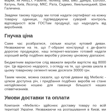
марки, як AMELY, Fabene, Novelty, Віка, Віко, Даніра, Еurosof,
Катунь, Київ, Лісогор, МКС, Рата, Сидимо, Хмельницький, Шик
Галичина.
Завдяки такому підходу ми готові надати сертифікат на кожну
товарну одиницю, підтверджуючи суворий контроль
відповідності всім ГОСТам продукції, що надходить від
виробників.
Гнучка ціна
Саме час розібратися, скільки коштує кутовий диван.
Незважаючи на те, що Г-образні конструкції є де-факто
дорогою продукцією, наш інтернет-магазин готовий надати
хороший вибір подібних виробів у різному ціновому діапазоні.
Бюджетним варіантом слід вважати вироби вартістю від 8000
грн. Це відносно недорого, з огляду на те, що цінова шкала в
цьому товарному сегменті може досягати 30000 грн.
Таким чином, можна сказати, що кутові дивани від Мебеліс -
цілком доступна річ, і придбання подібних виробів не стане
непідйомною ношею для гаманця більшості наших
співвітчизників.
Умови доставки та оплати
Компанія «Мебеліс» здійснює доставку товару по всій
території України. Незважаючи на розташування в Києві, ми