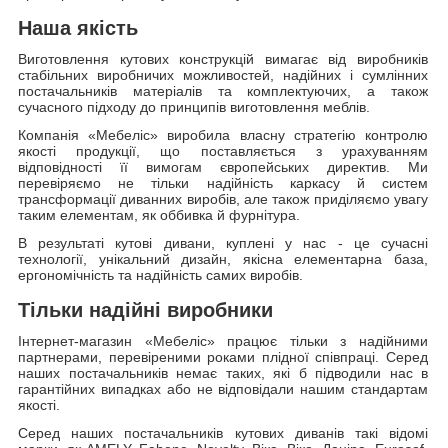
Наша якість
Виготовлення кутових конструкцій вимагає від виробників
стабільних виробничих можливостей, надійних і сумлінних
постачальників матеріалів та комплектуючих, а також
сучасного підходу до принципів виготовлення меблів.
Компанія «Мебеліс» виробила власну стратегію контролю
якості продукції, що поставляється з урахуванням
відповідності її вимогам європейських директив. Ми
перевіряємо не тільки надійність каркасу й систем
трансформації диванних виробів, але також приділяємо увагу
таким елементам, як оббивка й фурнітура.
В результаті кутові дивани, куплені у нас - це сучасні
технології, унікальний дизайн, якісна елементарна база,
ергономічність та надійність самих виробів.
Тільки надійні виробники
Інтернет-магазин «Мебеліс» працює тільки з надійними
партнерами, перевіреними роками плідної співпраці. Серед
наших постачальників немає таких, які б підводили нас в
гарантійних випадках або не відповідали нашим стандартам
якості.
Серед наших постачальників кутових диванів такі відомі