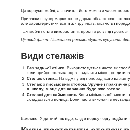
Це корпусні меблі, а значить - його можна з часом перес
Прилавки в супермаркетах не дарма облаштовані стелажа
але характеристики все ті ж - зручність, місткість і порядо
Такі меблі легкі в використанні, прості в догляді і довговіч
Цікавий факт. Психологи рекомендують купувати дітям
Види стелажів
Без задньої стінки.
Використовується часто як спосіб
коли прийде шкільна пора - виділити місце, де дитина
Стелаж-стенка.
На відміну від попереднього варіанту
Стелаж з письмовим столом. Зручне і практичне рі
в школу, місце для навчання буде вже готове.
Стелажі для найменших.
Вони мінімальної висоти - 
складається з полиць. Вони часто виконані в нестанда
Важливо! У дитячій, як ніде, слід в першу чергу подбати п