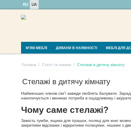
RU
UA
М'ЯКІ МЕБЛІ
ДИВАНИ В НАЯВНОСТІ
МЕБЛІ ДЛЯ Д
/
/
Стелажі в дитячу кімнату
Головна
Статті та новини
Стелажі в дитячу кімнату
Найменших членів сім'ї завжди люблять балувати. Заради 
накопичується і виникає потреба в ощадливому і акуратно
Чому саме стелажі?
Замість тумби, ящика для іграшок, полиці для книг можн
закритими відсіками і відкритими полицями, нішами з д