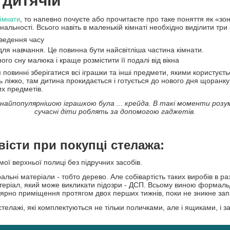
 дитячій
, то напевно почуєте або прочитаєте про таке поняття як «з
кімнати
льності. Всього навіть в маленькій кімнаті необхідно виділити три 
оведення часу
для навчання. Це повинна бути найсвітліша частина кімнати.
го сну малюка і краще розмістити її подалі від вікна
 повинні зберігатися всі іграшки та інші предмети, якими користує
ть ліжко, там дитина прокидається і готується до нового дня щоранк
х предметів.
йпопулярнішою іграшкою була ... крейда. В такі моменти розумі
сучасні діти роблять за допомогою гаджетів.
овісти при покупці стелажа:
ої верхньої полиці без підручних засобів.
альні матеріали - тобто дерево. Але собівартість таких виробів в 
атеріал, який може викликати підозри - ДСП. Всьому виною формальд
улярно приміщення протягом двох перших тижнів, поки не зникне зап
телажі, які комплектуються не тільки поличками, але і ящиками, і