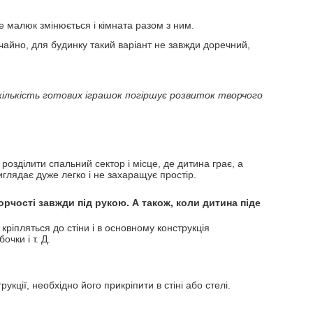
е малюк змінюється і кімната разом з ним.
чайно, для будинку такий варіант не завжди доречний,
кількість готових іграшок погіршує розвиток творчого
розділити спальний сектор і місце, де дитина грає, а
иглядає дуже легко і не захаращує простір.
ворчості завжди під рукою. А також, коли дитина піде
ріпляться до стіни і в основному конструкція
чки і т. Д.
укції, необхідно його прикріпити в стіні або стелі.