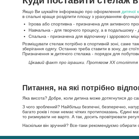
Куди поставити стелаж в
Якщо Ви шукайте інформацію про оформлення
дитячої 
в спальні краще розділити площу з урахуванням функціона
Ігрова або спортивна - призначена для активного пр
Навчальна - для творчого процесу, а в подальшому - 
Спальна - призначена для відпочинку і здорового міцно
Розміщувати стелаж потрібно в спортивній зоні, саме там
зберігання одягу. Останню треба ставити в зону, де стої
Призначення ж дитячого стелажа - порядок для побутови
Цікавий факт про іграшки. Протягом ХХ століття на
Питання, на які потрібно відп
Яка висота? Добре, коли дитина може дотягнутися до сам
З чого зроблений? Найбільш безпечні, безперечно, натур
багато років і поки немає чітких протипоказань. Єдині м
то ризикувати не варто. А так, досить провітрювати рег
Наскільки він зручний? Все-таки рекомендуємо обирати с