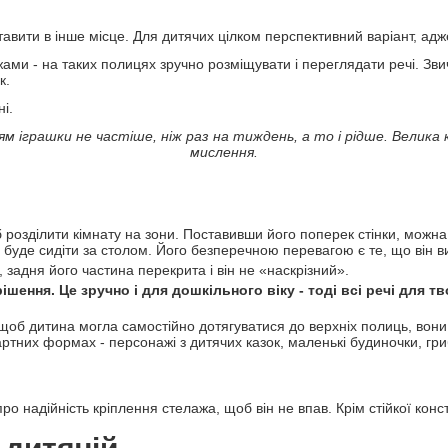
тавити в інше місце. Для дитячих цілком перспективний варіант, адж
ми - на таких полицях зручно розміщувати і переглядати речі. Зви
к.
ні.
 іграшки не частіше, ніж раз на тиждень, а то і рідше. Велика 
мислення.
 розділити кімнату на зони. Поставивши його поперек стінки, можна 
 буде сидіти за столом. Його безперечною перевагою є те, що він в
, задня його частина перекрита і він не «наскрізний».
шення. Це зручно і для дошкільного віку - тоді всі речі для т
щоб дитина могла самостійно дотягуватися до верхніх полиць, вони к
ртних формах - персонажі з дитячих казок, маленькі будиночки, грибо
ро надійність кріплення стелажа, щоб він не впав. Крім стійкої констр