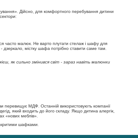
онування». Дійсно, для комфортного перебування дитини
сектори:
ться часто малюк. Не варто плутати стелаж і шафу для
у - дзеркало, містку шафа потрібно ставити саме там.
єш, як сильно змінився світ - зараз навіть малюнки
рази перевищує МДФ. Останній використовують компанії
егід, який входить до його складу. Якщо дитина алергік,
ах «нових меблів».
 закритими шафками.