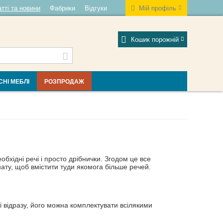
тті та новини
Фабрики
Відгуки
Мій профіль
Кошик порожній
СНІ МЕБЛІ
РОЗПРОДАЖ
бхідні речі і просто дрібнички. Згодом це все
нату, щоб вмістити туди якомога більше речей.
і відразу, його можна комплектувати всілякими