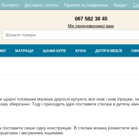
Контакти
Доставка і оплата
Гарантія та повернення
Кредит
Ста
067 582 38 45
Ми передзвонимо вам
ОМУ
МАТРАЦИ
ШАФИ-КУПЕ
КУХНІ
ДИТЯЧІ МЕБЛІ
ОФІ
щирої посмішки малюка дорослі купують все нові і нові іграшки, нео
му зберіганні. Тоді і приходить ідея поставити стелаж в дитячу кім
а поставити лише одну конструкцію. В стелаж можна розмістити все 
верцятами і висувними ящиками.