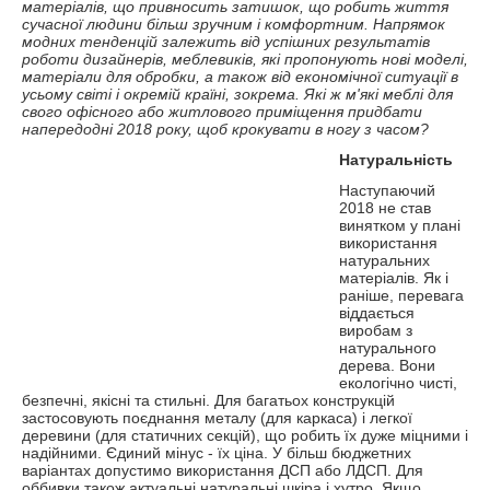
матеріалів, що привносить затишок, що робить життя
сучасної людини більш зручним і комфортним. Напрямок
модних тенденцій залежить від успішних результатів
роботи дизайнерів, меблевиків, які пропонують нові моделі,
матеріали для обробки, а також від економічної ситуації в
усьому світі і окремій країні, зокрема. Які ж м'які меблі для
свого офісного або житлового приміщення придбати
напередодні 2018 року, щоб крокувати в ногу з часом?
Натуральність
Наступаючий
2018 не став
винятком у плані
використання
натуральних
матеріалів. Як і
раніше, перевага
віддається
виробам з
натурального
дерева. Вони
екологічно чисті,
безпечні, якісні та стильні. Для багатьох конструкцій
застосовують поєднання металу (для каркаса) і легкої
деревини (для статичних секцій), що робить їх дуже міцними і
надійними. Єдиний мінус - їх ціна. У більш бюджетних
варіантах допустимо використання ДСП або ЛДСП. Для
оббивки також актуальні натуральні шкіра і хутро. Якщо