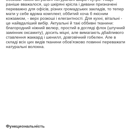
раніше вважалося, що шкіряні крісла і дивани призначені
переважно для офісів, різних громадських закладів, то тепер
мати у себе вдома комплект, оббитий хоча б якісним
кожзамом, - верх розкоші і елегантності. Для кухні, вітальні -
це найвдаліший вибір. Актуальні й такі оббивні тканини:
благородний ніжний велюр, простий в догляді флок (штучний
замінник оксамиту), досить міцні, але вимагають дбайливого
ставлення жаккард і шенилл, довговічний гобелен. Але в
складі всіх цих видів тканини обов'язково повинні переважати
натуральні волокна.
Функциональність