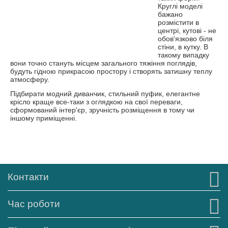
Круглі моделі
бажано
розмістити в
центрі, кутові - не
обов'язково біля
стіни, в кутку. В
такому випадку
вони точно стануть місцем загального тяжіння поглядів,
будуть гідною прикрасою простору і створять затишну теплу
атмосферу.
Підбирати модний диванчик, стильний пуфик, елегантне
крісло краще все-таки з оглядкою на свої переваги,
сформований інтер'єр, зручність розміщення в тому чи
іншому приміщенні.
Контакти
Час роботи