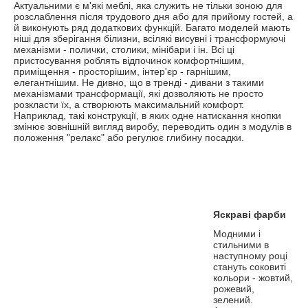
Актуальними є м'які меблі, яка служить не тільки зоною для
розслаблення після трудового дня або для прийому гостей, а
й виконують ряд додаткових функцій. Багато моделей мають
ніші для зберігання білизни, всілякі висувні і трансформуючі
механізми - полички, столики, мінібари і ін. Всі ці
пристосування роблять відпочинок комфортнішим,
приміщення - просторішим, інтер'єр - гарнішим,
елегантнішим. Не дивно, що в тренді - дивани з такими
механізмами трансформації, які дозволяють не просто
розкласти їх, а створюють максимальний комфорт.
Наприклад, такі конструкції, в яких одне натискання кнопки
змінює зовнішній вигляд виробу, переводить один з модулів в
положення "релакс" або регулює глибину посадки.
Яскраві фарби
Модними і
стильними в
наступному році
стануть соковиті
кольори - жовтий,
рожевий,
зелений.