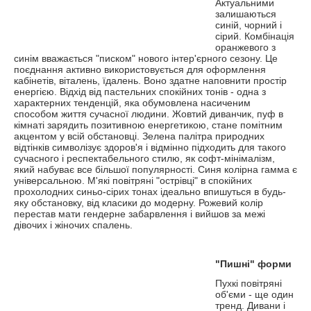
Актуальними
залишаються
синій, чорний і
сірий. Комбінація
оранжевого з
синім вважається "писком" нового інтер'єрного сезону. Це
поєднання активно використовується для оформлення
кабінетів, віталень, їдалень. Воно здатне наповнити простір
енергією. Відхід від пастельних спокійних тонів - одна з
характерних тенденцій, яка обумовлена ​​насиченим
способом життя сучасної людини. Жовтий диванчик, пуф в
кімнаті зарядить позитивною енергетикою, стане помітним
акцентом у всій обстановці. Зелена палітра природних
відтінків символізує здоров'я і відмінно підходить для такого
сучасного і респектабельного стилю, як софт-мінімалізм,
який набуває все більшої популярності. Синя колірна гамма є
універсальною. М'які повітряні "острівці" в спокійних
прохолодних синьо-сірих тонах ідеально впишуться в будь-
яку обстановку, від класики до модерну. Рожевий колір
перестав мати гендерне забарвлення і вийшов за межі
дівочих і жіночих спалень.
"Пишні" форми
Пухкі повітряні
об'‎єми - ще один
тренд. Дивани і