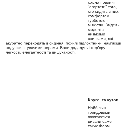
крісла повинні
"огортати" того,
хто сидить в них,
комфортом,
турботою і
м'якістю. Звідси -
моделі з
низькими
спинками, які
акуратно переходять в сидіння, похилі підлокітники, нам'‎якіші
подушки з гусячими перами. Вони додадуть інтер'єру
легкості, елегантності та вишуканості.
Круглі та кутові
Найбільш
трендовими
вважаються
дивани саме
таких форм.