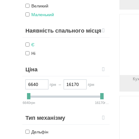
Великий
Маленький
Наявність спального місця
Є
Ні
Ціна
Кух
грн –
грн
6640грн
16170грн
Тип механізму
Дельфін