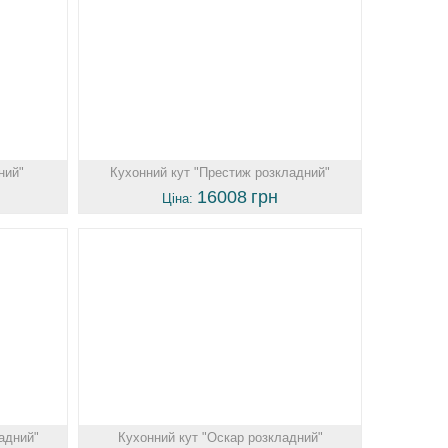
ний"
Кухонний кут "Престиж розкладний"
16008
грн
Ціна:
адний"
Кухонний кут "Оскар розкладний"