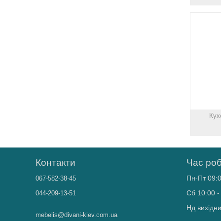
Кух
Контакти
Час ро
Пн-Пт 09:0
067-582-38-45
Сб 10:00 -
044-209-13-51
Нд вихідн
mebelis@divani-kiev.com.ua