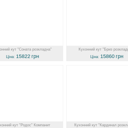
онний кут "Соната розкладна"
Кухонний кут "Бриз розклад
15822
грн
15860
грн
Ціна:
Ціна:
хонний кут "Родос" Компанит
Кухонний кут "Кардинал розкл