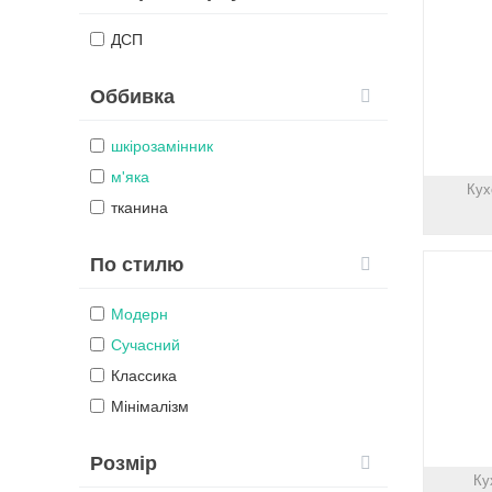
ДСП
Оббивка
шкірозамінник
м'яка
Кух
тканина
По стилю
Модерн
Сучасний
Классика
Мінімалізм
Розмір
Ку