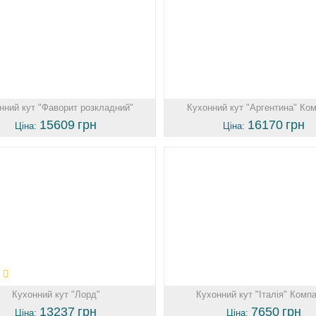
нний кут "Фаворит розкладний"
Кухонний кут "Аргентина" Ко
15609
грн
16170
грн
Ціна:
Ціна:
Кухонний кут "Лорд"
Кухонний кут "Італія" Комп
13237
грн
7650
грн
Ціна:
Ціна: