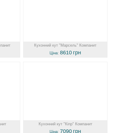
мпанит
Кухонний кут "Марсель" Компанит
8610
грн
Ціна:
анит
Кухонний кут "Кіпр" Компанит
7090
грн
Ціна: