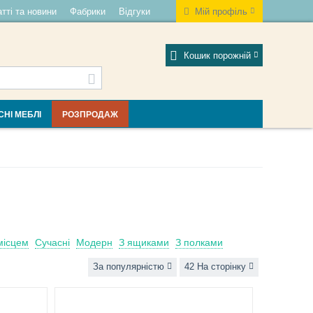
тті та новини
Фабрики
Відгуки
Мій профіль
Кошик порожній
СНІ МЕБЛІ
РОЗПРОДАЖ
місцем
Сучасні
Модерн
З ящиками
З полками
За популярністю
42 На сторінку