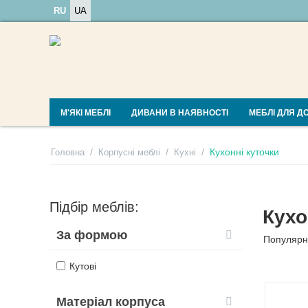
RU
UA
М'ЯКІ МЕБЛІ
ДИВАНИ В НАЯВНОСТІ
МЕБЛІ ДЛЯ Д
/
/
/
Кухонні куточки
Головна
Корпусні меблі
Кухні
Підбір меблів:
Кухо
За формою
Популярн
Кутові
Матеріал корпуса