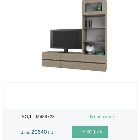
КОД:
M489723
В наявності
20640
грн
У КОШИК
Ціна: