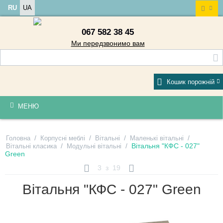
RU
UA
067 582 38 45
Ми передзвонимо вам
Кошик порожній
МЕНЮ
/
/
/
/
Головна
Корпусні меблі
Вітальні
Маленькі вітальні
/
/
Вітальня "КФС - 027"
Вітальні класика
Модульні вітальні
Green
3
з
19
Вітальня "КФС - 027" Green