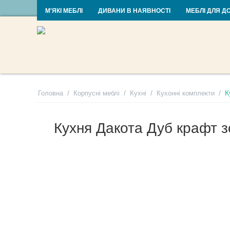
RU
UA
М'ЯКІ МЕБЛІ
ДИВАНИ В НАЯВНОСТІ
МЕБЛІ ДЛЯ Д
/
/
/
/
К
Головна
Корпусні меблі
Кухні
Кухонні комплекти
Кухня Дакота Дуб крафт з