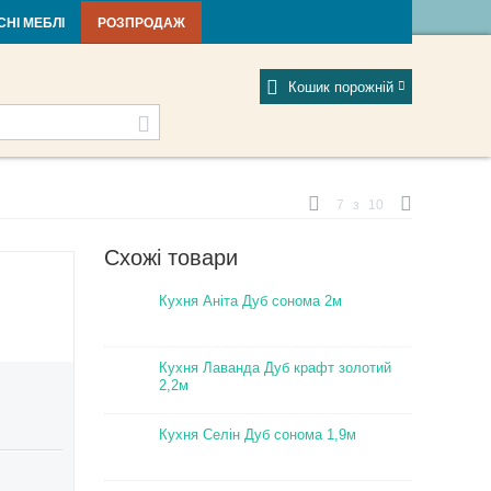
тті та новини
Фабрики
Відгуки
Мій профіль
СНІ МЕБЛІ
РОЗПРОДАЖ
Кошик порожній
7
з
10
Схожі товари
Кухня Аніта Дуб сонома 2м
Кухня Лаванда Дуб крафт золотий
2,2м
Кухня Селін Дуб сонома 1,9м