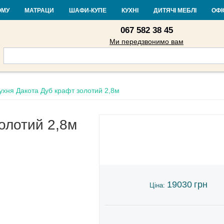
Контакти
Доставка і оплата
Гарантія та повернення
Кредит
Ста
ОМУ
МАТРАЦИ
ШАФИ-КУПЕ
КУХНІ
ДИТЯЧІ МЕБЛІ
ОФІ
067 582 38 45
Ми передзвонимо вам
ухня Дакота Дуб крафт золотий 2,8м
олотий 2,8м
19030
грн
Ціна: