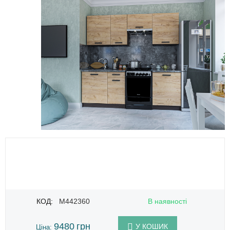
КОД:
M442360
В наявності
9480
грн
У КОШИК
Ціна: