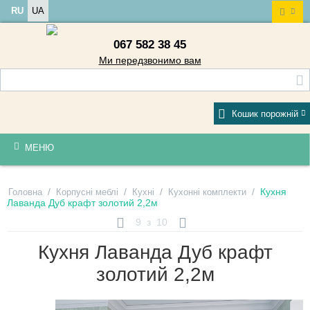
RU
UA
067 582 38 45
Ми передзвонимо вам
Кошик порожній
МЕНЮ
/
/
/
/
Кухня
Головна
Корпусні меблі
Кухні
Кухонні комплекти
Лаванда Дуб крафт золотий 2,2м
9
з
10
Кухня Лаванда Дуб крафт
золотий 2,2м