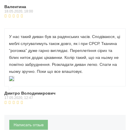
Валентина
18.05.2020, 18:00
У нас такий диван був за радянських часів. Сподіваюся, ці
меблі слугуватимуть також довго, як і при СРСР. Тканина
“рогожка” дуже гарно виглядає. Переплетіння сірих та
білих ниток додає цікавинки. Колір такий, що на ньому не
помітно забруднення. Розкладати диван легко. Спати на
ньому зручно. Поки що все влаштовує.
Дмитро Володимирович
17.05.2020, 12:47
Написать отзыв