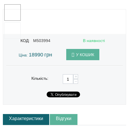
КОД:
M503994
В наявності
18990
грн
У КОШИК
Ціна:
+
Кількість:
−
Характеристики
Відгуки