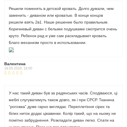
Решили поменять в детской кровать. Долго думали, чем
заменить - диваном или кроватью. В конце концов
решили взять 2в1. Наше решение было правильным.
Коричневый диван с белыми подушками смотрится очень
круто. Ребенок рад и уже сам раскладывает кровать.
Благо механизм просто в использовании.
Валентина
18.05.2020, 18:00
У нас такий диван був за радянських часів. Сподіваюся, ці
меблі слугуватимуть також довго, як і при СРСР. Тканина
“рогожка” дуже гарно виглядає. Переплетіння сірих та
білих ниток додає цікавинки. Колір такий, що на ньому не
помітно забруднення. Розкладати диван легко. Спати на