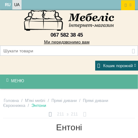
RU
UA
067 582 38 45
Ми передзвонимо вам
Кошик порожній
МЕНЮ
/
/
/
Головна
М'які меблі
Прямі дивани
Прямі дивани
/
Энтони
Єврокнижка
211
з
211
Ентоні