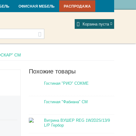
и и новости
Фабрики
Отзывы
Мой профиль
БЕЛЬ
ОФИСНАЯ МЕБЕЛЬ
РАСПРОДАЖА
Корзина пуста
ОСКАР" СМ
Похожие товары
Гостиная "РИО" СОКМЕ
Гостиная "Фабиана" СМ
Витрина ВУШЕР REG 1W2D2S/13/9
L/P Гербор