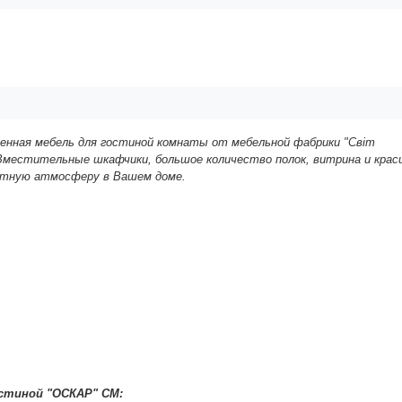
менная мебель для гостиной комнаты
от мебельной фабрики "Світ
Вместительные шкафчики, большое количество полок, витрина и крас
иятную атмосферу в Вашем доме.
остиной
"
ОСКАР
" СМ: