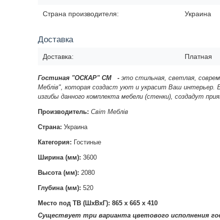
Страна производителя:
Украина
Доставка
Доставка:
Платная
Гостиная "ОСКАР" СМ
-
это
стильная
, светлая, совре
Меблів",
которая создаст уют и украсит Ваш интерьер. 
изгибы данного комплекта мебели (стенки), создадут пр
Производитель:
Світ Меблів
Страна:
Украина
Категория:
Гостиные
Ширина (мм):
3600
Высота (мм):
2080
Глубина (мм):
520
Место под ТВ (ШхВхГ): 865 х 665 х 410
Существует три варианта цветового исполнения г