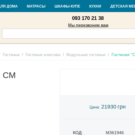
Контакты
Доставка и оплата
Гарантия и возврат
Кредит
Стать
ДЛЯ ДОМА
МАТРАСЫ
ШКАФЫ-КУПЕ
КУХНИ
ДЕТСКАЯ МЕ
093 170 21 38
Мы перезвоним вам
/
/
/
/
Гостиная "
Гостиные
Гостиные классика
Модульные гостиные
" СМ
21930
грн
Цена:
КОД:
M361946