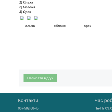
1) Ольха
2) Яблоня
3) Орех
ольха яблоня орех
Написати відгук
Контакти
Час ро
Пн-Пт 09:0
067-582-38-45