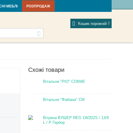
тті та новини
Фабрики
Відгуки
Мій профіль
СНІ МЕБЛІ
РОЗПРОДАЖ
Кошик порожній
Схожі товари
Вітальня "РІО" СОКМЕ
Вітальня "Фабіана" СМ
Вітрина ВУШЕР REG 1W2D2S / 13/9
L / P Гербор