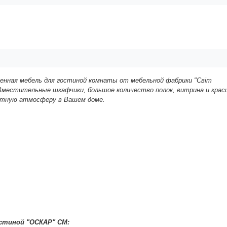
менная мебель для гостиной комнаты
от мебельной фабрики "Світ
Вместительные шкафчики, большое количество полок, витрина и крас
иятную атмосферу в Вашем доме.
остиной
"
ОСКАР
" СМ: