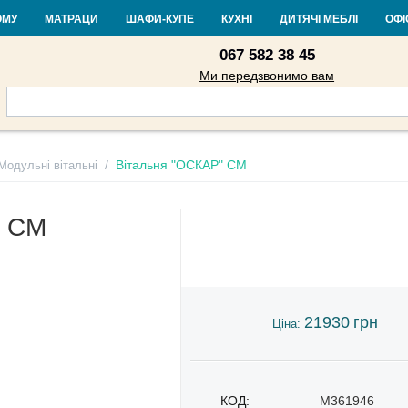
Контакти
Доставка і оплата
Гарантія та повернення
Кредит
Ста
ОМУ
МАТРАЦИ
ШАФИ-КУПЕ
КУХНІ
ДИТЯЧІ МЕБЛІ
ОФІ
067 582 38 45
Ми передзвонимо вам
/
Вітальня "ОСКАР" СМ
Модульні вітальні
" СМ
21930
грн
Ціна:
КОД:
M361946