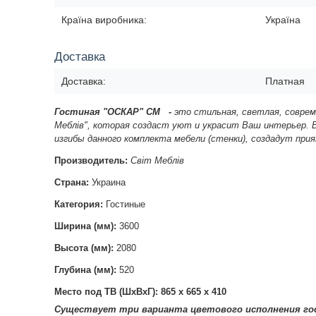
Країна виробника:
Україна
Доставка
Доставка:
Платная
Гостиная "ОСКАР" СМ
-
это
стильная
, светлая, совре
Меблів",
которая создаст уют и украсит Ваш интерьер. 
изгибы данного комплекта мебели (стенки), создадут пр
Производитель:
Світ Меблів
Страна:
Украина
Категория:
Гостиные
Ширина (мм):
3600
Высота (мм):
2080
Глубина (мм):
520
Место под ТВ (ШхВхГ): 865 х 665 х 410
Существует три варианта цветового исполнения г