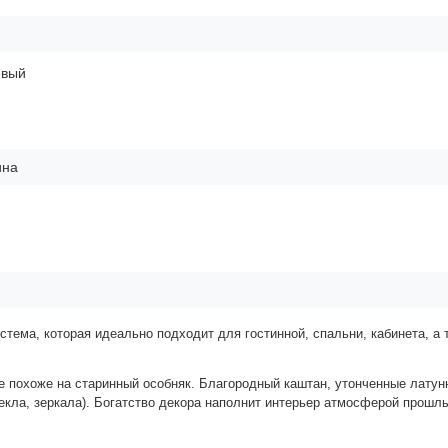
евый
ина
тема, которая идеально подходит для гостинной, спальни, кабинета, а 
е похоже на старинный особняк. Благородный каштан, утонченные латун
екла, зеркала). Богатство декора наполнит интерьер атмосферой прошл