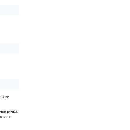
также
ные ручки,
ых лет.