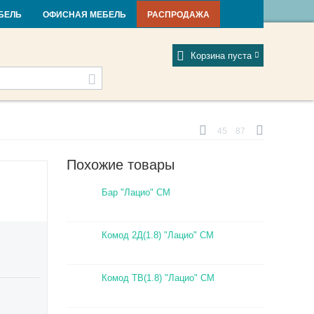
и и новости
Фабрики
Отзывы
Мой профиль
БЕЛЬ
ОФИСНАЯ МЕБЕЛЬ
РАСПРОДАЖА
Корзина пуста
45
87
Похожие товары
Бар "Лацио" СМ
Комод 2Д(1.8) "Лацио" СМ
Комод ТВ(1.8) "Лацио" СМ