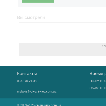
Вы смотрели
Ко
Контакты
Время 
Пн-Пт 10:0
093-170-21-38
Сб-Вс 10:0
mebelis@divani-kiev.com.ua
© 2009-2026 divani-kiev.com.ua.