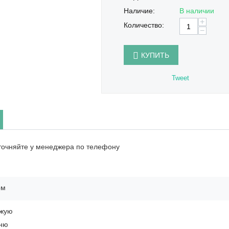
Наличие:
В наличии
+
Количество:
−
КУПИТЬ
Tweet
точняйте у менеджера по телефону
ом
ожую
ьню