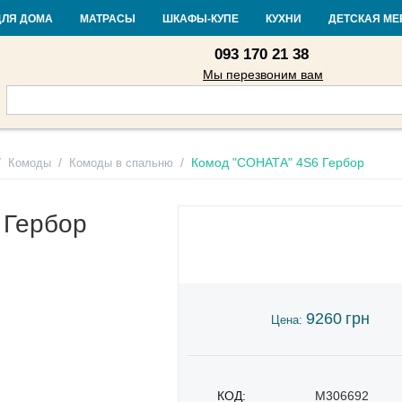
Контакты
Доставка и оплата
Гарантия и возврат
Кредит
Стать
ДЛЯ ДОМА
МАТРАСЫ
ШКАФЫ-КУПЕ
КУХНИ
ДЕТСКАЯ МЕ
093 170 21 38
Мы перезвоним вам
/
/
/
Комод "СОНАТА" 4S6 Гербор
Комоды
Комоды в спальню
 Гербор
9260
грн
Цена:
КОД:
M306692