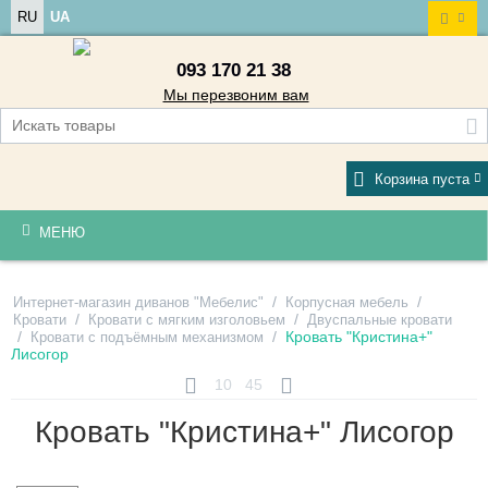
RU
UA
093 170 21 38
Мы перезвоним вам
Корзина пуста
МЕНЮ
/
/
Интернет-магазин диванов "Мебелис"
Корпусная мебель
/
/
Кровати
Кровати с мягким изголовьем
Двуспальные кровати
/
/
Кровать "Кристина+"
Кровати с подъёмным механизмом
Лисогор
10
45
Кровать "Кристина+" Лисогор