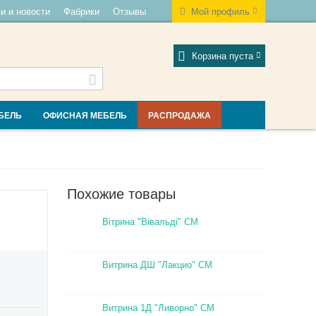
и и новости
Фабрики
Отзывы
Мой профиль
Корзина пуста
БЕЛЬ
ОФИСНАЯ МЕБЕЛЬ
РАСПРОДАЖА
Похожие товары
Вітрина "Вівальді" СМ
Витрина ДШ "Лакцио" СМ
Витрина 1Д "Ливорно" СМ