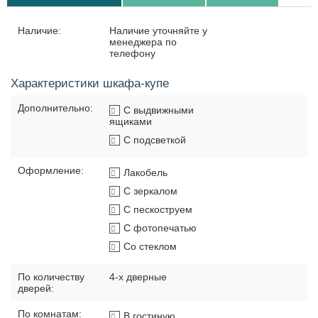
Наличие:
Наличие уточняйте у
менеджера по
телефону
Характеристики шкафа-купе
Дополнительно:
С выдвижными
ящиками
С подсветкой
Оформление:
Лакобель
С зеркалом
С пескоструем
С фотопечатью
Со стеклом
По количеству
4-х дверные
дверей:
По комнатам:
В гостиную