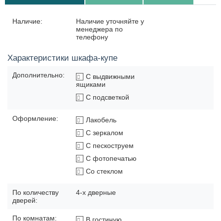
Наличие:
Наличие уточняйте у
менеджера по
телефону
Характеристики шкафа-купе
Дополнительно:
С выдвижными
ящиками
С подсветкой
Оформление:
Лакобель
С зеркалом
С пескоструем
С фотопечатью
Со стеклом
По количеству
4-х дверные
дверей:
По комнатам:
В гостиную