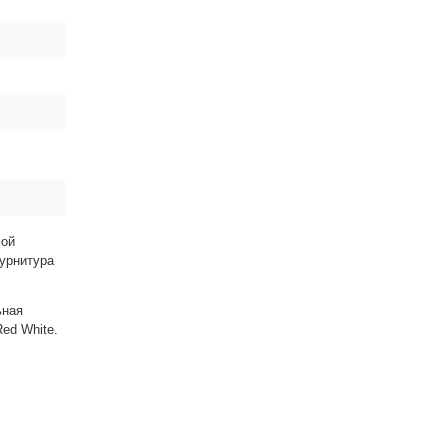
ой
фурнитура
ная
ed White.