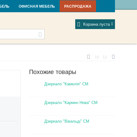
и и новости
Фабрики
Отзывы
Мой профиль
БЕЛЬ
ОФИСНАЯ МЕБЕЛЬ
РАСПРОДАЖА
Корзина пуста
10
12
Похожие товары
Дзеркало "Камелія" СМ
Дзеркало "Кармен Нова" СМ
Дзеркало "Вівальді" СМ