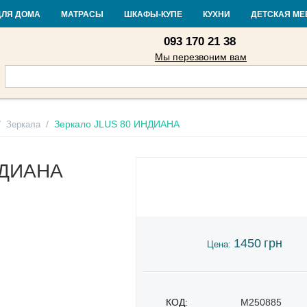
Контакты
Доставка и оплата
Гарантия и возврат
Кредит
Стать
ДЛЯ ДОМА
МАТРАСЫ
ШКАФЫ-КУПЕ
КУХНИ
ДЕТСКАЯ МЕ
093 170 21 38
Мы перезвоним вам
/
/
Зеркало JLUS 80 ИНДИАНА
Зеркала
НДИАНА
1450
грн
Цена:
КОД:
M250885