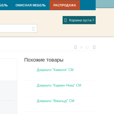
и и новости
Фабрики
Отзывы
Мой профиль
БЕЛЬ
ОФИСНАЯ МЕБЕЛЬ
РАСПРОДАЖА
Корзина пуста
8
12
Похожие товары
Дзеркало "Камелія" СМ
Дзеркало "Кармен Нова" СМ
Дзеркало "Вівальді" СМ