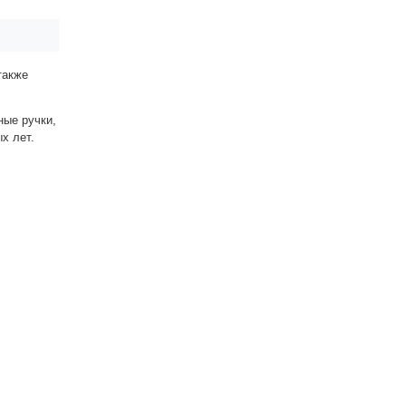
также
ные ручки,
ых лет.