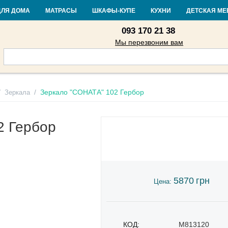
Контакты
Доставка и оплата
Гарантия и возврат
Кредит
Стать
ДЛЯ ДОМА
МАТРАСЫ
ШКАФЫ-КУПЕ
КУХНИ
ДЕТСКАЯ МЕ
093 170 21 38
Мы перезвоним вам
/
/
Зеркало "СОНАТА" 102 Гербор
Зеркала
2 Гербор
5870
грн
Цена:
КОД:
M813120