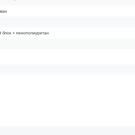
иван
 блок + пенополиуретан