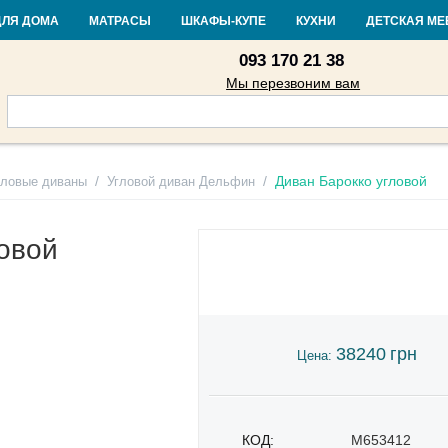
Контакты
Доставка и оплата
Гарантия и возврат
Кредит
Стать
ДЛЯ ДОМА
МАТРАСЫ
ШКАФЫ-КУПЕ
КУХНИ
ДЕТСКАЯ МЕ
093 170 21 38
Мы перезвоним вам
/
/
Диван Барокко угловой
гловые диваны
Угловой диван Дельфин
ловой
38240
грн
Цена:
КОД:
M653412