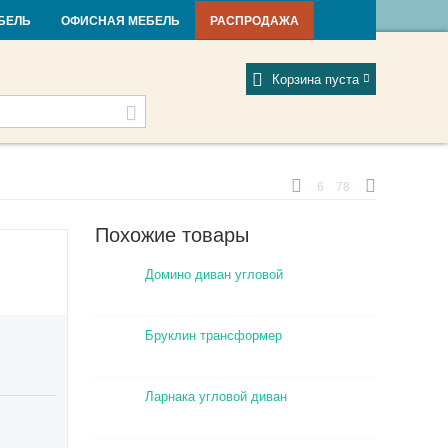
и и новости
Фабрики
Отзывы
Мой профиль
БЕЛЬ
ОФИСНАЯ МЕБЕЛЬ
РАСПРОДАЖА
Корзина пуста
6
78
Похожие товары
Домино диван угловой
Бруклин трансформер
Ларнака угловой диван