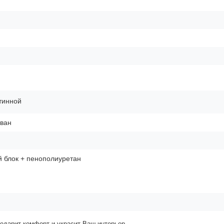
тинной
иван
 блок + пенополиуретан
подарит комфорт и украсит Ваш интерьер.