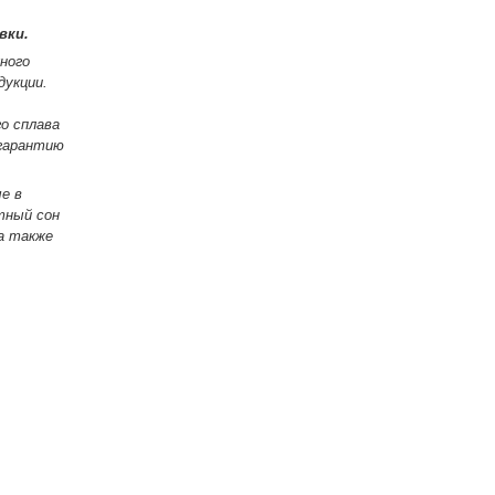
вки.
ного
дукции.
о сплава
 гарантию
е в
тный сон
а также