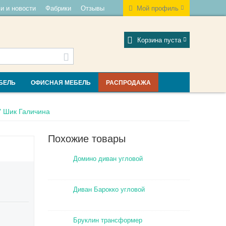
и и новости
Фабрики
Отзывы
Мой профиль
Корзина пуста
БЕЛЬ
ОФИСНАЯ МЕБЕЛЬ
РАСПРОДАЖА
" Шик Галичина
Похожие товары
Домино диван угловой
Диван Барокко угловой
Бруклин трансформер